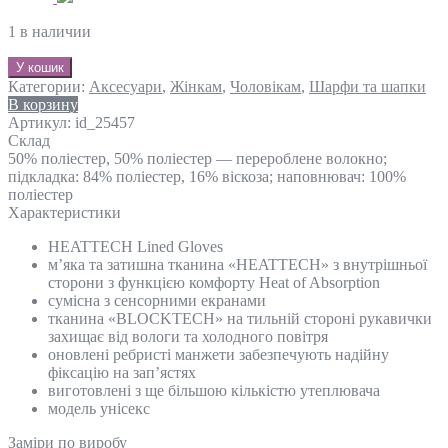
1 в наличии
У кошик
Категории:
Аксесуари
,
Жінкам
,
Чоловікам
,
Шарфи та шапки
В корзину
Артикул:
id_25457
Склад
50% поліестер, 50% поліестер — перероблене волокно;
підкладка: 84% поліестер, 16% віскоза; наповнювач: 100%
поліестер
Характеристики
HEATTECH Lined Gloves
м’яка та затишна тканина «HEATTECH» з внутрішньої
сторони з функцією комфорту Heat of Absorption
сумісна з сенсорними екранами
тканина «BLOCKTECH» на тильній стороні рукавички
захищає від вологи та холодного повітря
оновлені ребристі манжети забезпечують надійну
фіксацію на зап’ястях
виготовлені з ще більшою кількістю утеплювача
модель унісекс
Замiри по виробу