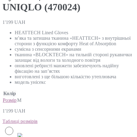
UNIQLO (470024)
1'199
UAH
HEATTECH Lined Gloves
м’яка та затишна тканина «HEATTECH» з внутрішньої
сторони з функцією комфорту Heat of Absorption
сумісна з сенсорними екранами
тканина «BLOCKTECH» на тильній стороні рукавички
захищає від вологи та холодного повітря
оновлені ребристі манжети забезпечують надійну
фіксацію на зап’ястях
виготовлені з ще більшою кількістю утеплювача
модель унісекс
Колір
Розмір
M
1'199
UAH
Таблиці розмірів