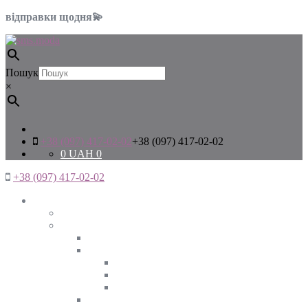
відправки щодня💫
Пошук
×
+38 (097) 417-02-02
+38 (097) 417-02-02
0
UAH
0
+38 (097) 417-02-02
Жінкам
Дивитись все
Верхній одяг
Дивитись все
Куртки
ВЕСНА
ЗИМА
ОСІНЬ
Піджаки та жакети