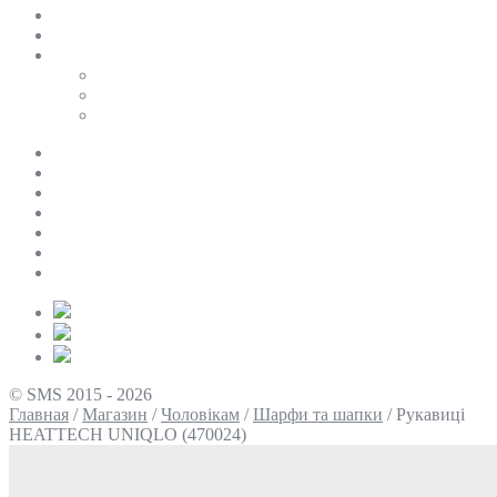
SALE
ПЕРСОНАЛЬНИЙ БАЙЄР
Таблиці розмірів
Uniqlo
COS
Victoria’s Secret
Про нас
Доставка та оплата
Умови повернення
Контакти
Політика конфіденційності
Умови використання
Блог
© SMS 2015 - 2026
Главная
/
Магазин
/
Чоловікам
/
Шарфи та шапки
/
Рукавиці
HEATTECH UNIQLO (470024)