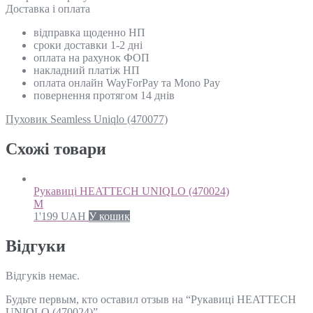
Доставка і оплата
відправка щоденно НП
сроки доставки 1-2 дні
оплата на рахунок ФОП
накладний платіж НП
оплата онлайн WayForPay та Mono Pay
повернення протягом 14 днів
Пуховик Seamless Uniqlo (470077)
Схожi товари
Рукавиці HEATTECH UNIQLO (470024)
M
1'199
UAH
У кошик
Відгуки
Відгуків немає.
Будьте первым, кто оставил отзыв на “Рукавиці HEATTECH
UNIQLO (470024)”