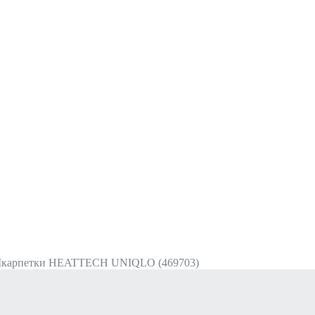
карпетки HEATTECH UNIQLO (469703)