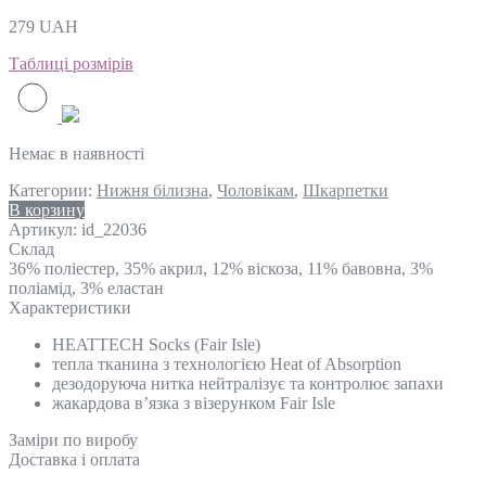
279
UAH
Таблиці розмірів
Немає в наявності
Категории:
Нижня білизна
,
Чоловікам
,
Шкарпетки
В корзину
Артикул:
id_22036
Склад
36% поліестер, 35% акрил, 12% віскоза, 11% бавовна, 3%
поліамід, 3% еластан
Характеристики
HEATTECH Socks (Fair Isle)
тепла тканина з технологією Heat of Absorption
дезодоруюча нитка нейтралізує та контролює запахи
жакардова в’язка з візерунком Fair Isle
Замiри по виробу
Доставка і оплата