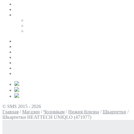
SALE
ПЕРСОНАЛЬНИЙ БАЙЄР
Таблиці розмірів
Uniqlo
COS
Victoria’s Secret
Про нас
Доставка та оплата
Умови повернення
Контакти
Політика конфіденційності
Умови використання
Блог
© SMS 2015 - 2026
Главная
/
Магазин
/
Чоловікам
/
Нижня білизна
/
Шкарпетки
/
Шкарпетки HEATTECH UNIQLO (471977)