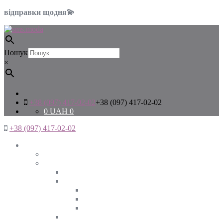
відправки щодня💫
Пошук
×
+38 (097) 417-02-02
+38 (097) 417-02-02
0
UAH
0
+38 (097) 417-02-02
Жінкам
Дивитись все
Верхній одяг
Дивитись все
Куртки
ВЕСНА
ЗИМА
ОСІНЬ
Піджаки та жакети