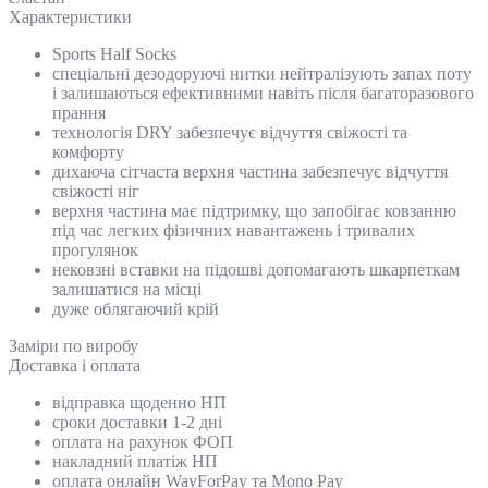
Характеристики
Sports Half Socks
спеціальні дезодоруючі нитки нейтралізують запах поту
і залишаються ефективними навіть після багаторазового
прання
технологія DRY забезпечує відчуття свіжості та
комфорту
дихаюча сітчаста верхня частина забезпечує відчуття
свіжості ніг
верхня частина має підтримку, що запобігає ковзанню
під час легких фізичних навантажень і тривалих
прогулянок
нековзні вставки на підошві допомагають шкарпеткам
залишатися на місці
дуже облягаючий крій
Замiри по виробу
Доставка і оплата
відправка щоденно НП
сроки доставки 1-2 дні
оплата на рахунок ФОП
накладний платіж НП
оплата онлайн WayForPay та Mono Pay