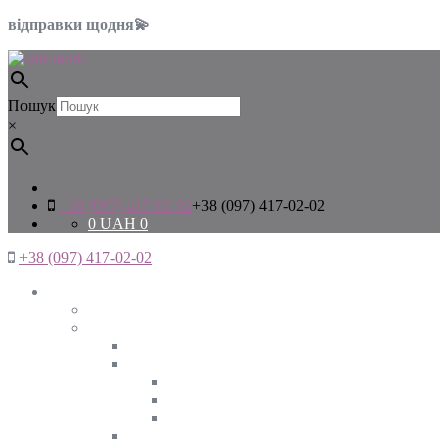
відправки щодня💫
Пошук
×
+38 (097) 417-02-02
+38 (097) 417-02-02
0
UAH
0
+38 (097) 417-02-02
Жінкам
Дивитись все
Верхній одяг
Дивитись все
Куртки
ВЕСНА
ЗИМА
ОСІНЬ
Піджаки та жакети