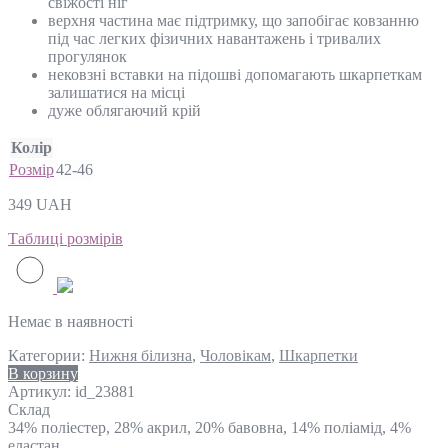
свіжості ніг
верхня частина має підтримку, що запобігає ковзанню
під час легких фізичних навантажень і тривалих
прогулянок
нековзні вставки на підошві допомагають шкарпеткам
залишатися на місці
дуже облягаючий крій
Колір
Розмір
42-46
349
UAH
Таблиці розмірів
Немає в наявності
Категории:
Нижня білизна
,
Чоловікам
,
Шкарпетки
В корзину
Артикул:
id_23881
Склад
34% поліестер, 28% акрил, 20% бавовна, 14% поліамід, 4%
еластан