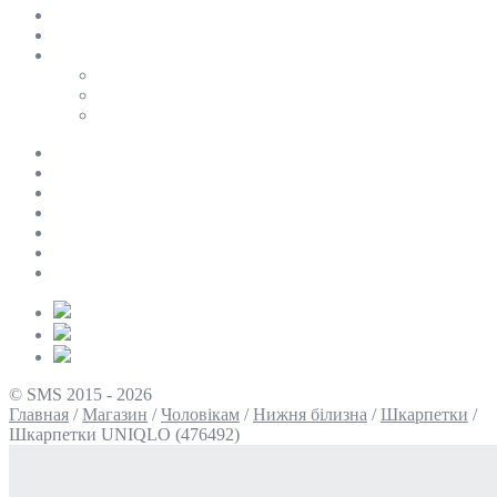
SALE
ПЕРСОНАЛЬНИЙ БАЙЄР
Таблиці розмірів
Uniqlo
COS
Victoria’s Secret
Про нас
Доставка та оплата
Умови повернення
Контакти
Політика конфіденційності
Умови використання
Блог
© SMS 2015 - 2026
Главная
/
Магазин
/
Чоловікам
/
Нижня білизна
/
Шкарпетки
/
Шкарпетки UNIQLO (476492)