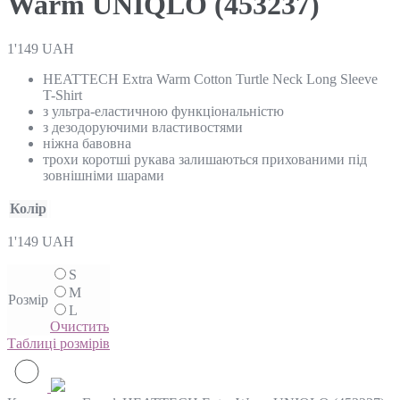
Warm UNIQLO (453237)
1'149
UAH
HEATTECH Extra Warm Cotton Turtle Neck Long Sleeve
T-Shirt
з ультра-еластичною функціональністю
з дезодоруючими властивостями
ніжна бавовна
трохи коротші рукава залишаються прихованими під
зовнішніми шарами
Колір
1'149
UAH
S
M
Розмір
L
Очистить
Таблиці розмірів