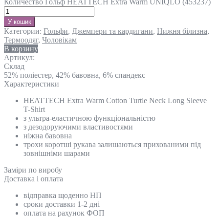
Количество Гольф HEATTECH Extra Warm UNIQLO (453237)
У кошик
Категории:
Гольфи
,
Джемпери та кардигани
,
Нижня білизна
,
Термоодяг
,
Чоловікам
В корзину
Артикул:
Склад
52% поліестер, 42% бавовна, 6% спандекс
Характеристики
HEATTECH Extra Warm Cotton Turtle Neck Long Sleeve
T-Shirt
з ультра-еластичною функціональністю
з дезодоруючими властивостями
ніжна бавовна
трохи коротші рукава залишаються прихованими під
зовнішніми шарами
Замiри по виробу
Доставка і оплата
відправка щоденно НП
сроки доставки 1-2 дні
оплата на рахунок ФОП