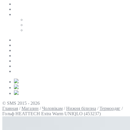
SALE
ПЕРСОНАЛЬНИЙ БАЙЄР
Таблиці розмірів
Uniqlo
COS
Victoria’s Secret
Про нас
Доставка та оплата
Умови повернення
Контакти
Політика конфіденційності
Умови використання
Блог
© SMS 2015 - 2026
Главная
/
Магазин
/
Чоловікам
/
Нижня білизна
/
Термоодяг
/
Гольф HEATTECH Extra Warm UNIQLO (453237)