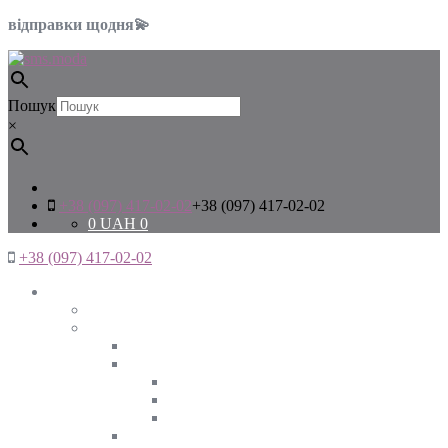
відправки щодня💫
Пошук
×
+38 (097) 417-02-02
+38 (097) 417-02-02
0
UAH
0
+38 (097) 417-02-02
Жінкам
Дивитись все
Верхній одяг
Дивитись все
Куртки
ВЕСНА
ЗИМА
ОСІНЬ
Піджаки та жакети