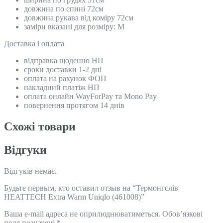
довжина по спині 72см
довжина рукава від коміру 72см
заміри вказані для розміру: М
Доставка і оплата
відправка щоденно НП
сроки доставки 1-2 дні
оплата на рахунок ФОП
накладний платіж НП
оплата онлайн WayForPay та Mono Pay
повернення протягом 14 днів
Схожi товари
Відгуки
Відгуків немає.
Будьте первым, кто оставил отзыв на “Термонгслів
HEATTECH Extra Warm Uniqlo (461008)”
Ваша e-mail адреса не оприлюднюватиметься.
Обов’язкові
поля позначені
*