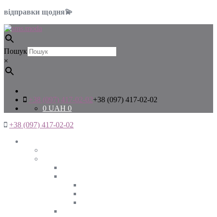
відправки щодня💫
Пошук
×
+38 (097) 417-02-02
+38 (097) 417-02-02
0
UAH
0
+38 (097) 417-02-02
Жінкам
Дивитись все
Верхній одяг
Дивитись все
Куртки
ВЕСНА
ЗИМА
ОСІНЬ
Піджаки та жакети