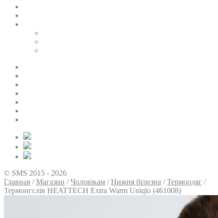
SALE
ПЕРСОНАЛЬНИЙ БАЙЄР
Таблиці розмірів
Uniqlo
COS
Victoria’s Secret
Про нас
Доставка та оплата
Умови повернення
Контакти
Політика конфіденційності
Умови використання
Блог
© SMS 2015 - 2026
Главная
/
Магазин
/
Чоловікам
/
Нижня білизна
/
Термоодяг
/
Термонгслів HEATTECH Extra Warm Uniqlo (461008)