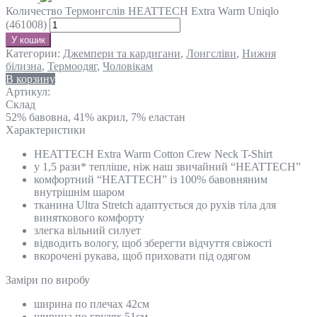
Количество Термонгслів HEATTECH Extra Warm Uniqlo
(461008)
У кошик
Категории:
Джемпери та кардигани
,
Лонгсліви
,
Нижня
білизна
,
Термоодяг
,
Чоловікам
В корзину
Артикул:
Склад
52% бавовна, 41% акрил, 7% еластан
Характеристики
HEATTECH Extra Warm Cotton Crew Neck T-Shirt
у 1,5 рази* тепліше, ніж наш звичайний “HEATTECH”
комфортний “HEATTECH” із 100% бавовняним
внутрішнім шаром
тканина Ultra Stretch адаптується до рухів тіла для
виняткового комфорту
злегка вільний силует
відводить вологу, щоб зберегти відчуття свіжості
вкорочені рукава, щоб приховати під одягом
Замiри по виробу
ширина по плечах 42см
ширина по грудях 51см