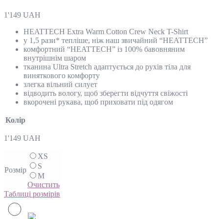
1'149
UAH
HEATTECH Extra Warm Cotton Crew Neck T-Shirt
у 1,5 рази* тепліше, ніж наш звичайний “HEATTECH”
комфортний “HEATTECH” із 100% бавовняним
внутрішнім шаром
тканина Ultra Stretch адаптується до рухів тіла для
виняткового комфорту
злегка вільний силует
відводить вологу, щоб зберегти відчуття свіжості
вкорочені рукава, щоб приховати під одягом
Колір
1'149
UAH
XS
S
Розмір
M
Очистить
Таблиці розмірів