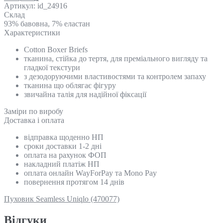
Артикул:
id_24916
Склад
93% бавовна, 7% еластан
Характеристики
Cotton Boxer Briefs
тканина, стійка до тертя, для преміального вигляду та
гладкої текстури
з дезодоруючими властивостями та контролем запаху
тканина що облягає фігуру
звичайна талія для надійної фіксації
Замiри по виробу
Доставка і оплата
відправка щоденно НП
сроки доставки 1-2 дні
оплата на рахунок ФОП
накладний платіж НП
оплата онлайн WayForPay та Mono Pay
повернення протягом 14 днів
Пуховик Seamless Uniqlo (470077)
Відгуки