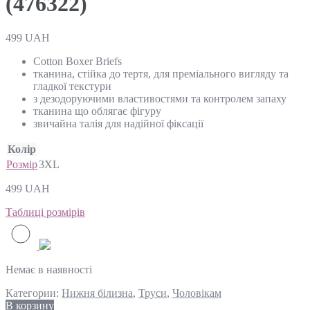
(476322)
499
UAH
Cotton Boxer Briefs
тканина, стійка до тертя, для преміального вигляду та
гладкої текстури
з дезодоруючими властивостями та контролем запаху
тканина що облягає фігуру
звичайна талія для надійної фіксації
Колір
Розмір
3XL
499
UAH
Таблиці розмірів
Немає в наявності
Категории:
Нижня білизна
,
Труси
,
Чоловікам
В корзину