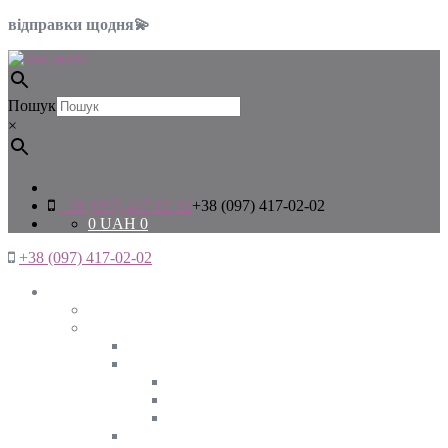
відправки щодня💫
Пошук
×
+38 (097) 417-02-02
+38 (097) 417-02-02
0
UAH
0
+38 (097) 417-02-02
Жінкам
Дивитись все
Верхній одяг
Дивитись все
Куртки
ВЕСНА
ЗИМА
ОСІНЬ
Піджаки та жакети