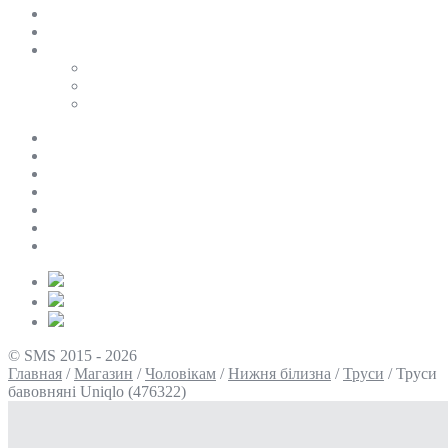
SALE
ПЕРСОНАЛЬНИЙ БАЙЄР
Таблиці розмірів
Uniqlo
COS
Victoria’s Secret
Про нас
Доставка та оплата
Умови повернення
Контакти
Політика конфіденційності
Умови використання
Блог
© SMS 2015 - 2026
Главная
/
Магазин
/
Чоловікам
/
Нижня білизна
/
Труси
/
Труси
бавовняні Uniqlo (476322)