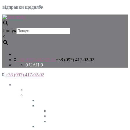
відправки щодня💫
Пошук
×
+38 (097) 417-02-02
+38 (097) 417-02-02
0
UAH
0
+38 (097) 417-02-02
Жінкам
Дивитись все
Верхній одяг
Дивитись все
Куртки
ВЕСНА
ЗИМА
ОСІНЬ
Піджаки та жакети