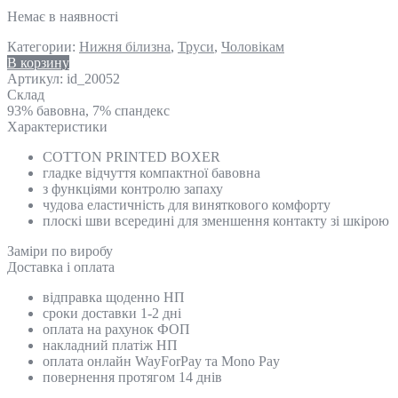
Немає в наявності
Категории:
Нижня білизна
,
Труси
,
Чоловікам
В корзину
Артикул:
id_20052
Склад
93% бавовна, 7% спандекс
Характеристики
COTTON PRINTED BOXER
гладке відчуття компактної бавовна
з функціями контролю запаху
чудова еластичність для виняткового комфорту
плоскі шви всередині для зменшення контакту зі шкірою
Замiри по виробу
Доставка і оплата
відправка щоденно НП
сроки доставки 1-2 дні
оплата на рахунок ФОП
накладний платіж НП
оплата онлайн WayForPay та Mono Pay
повернення протягом 14 днів