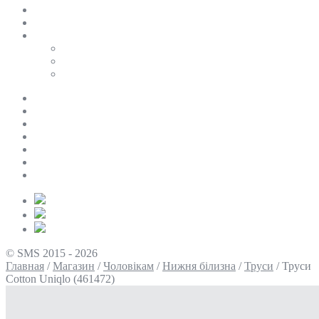
SALE
ПЕРСОНАЛЬНИЙ БАЙЄР
Таблиці розмірів
Uniqlo
COS
Victoria’s Secret
Про нас
Доставка та оплата
Умови повернення
Контакти
Політика конфіденційності
Умови використання
Блог
© SMS 2015 - 2026
Главная
/
Магазин
/
Чоловікам
/
Нижня білизна
/
Труси
/
Труси
Cotton Uniqlo (461472)