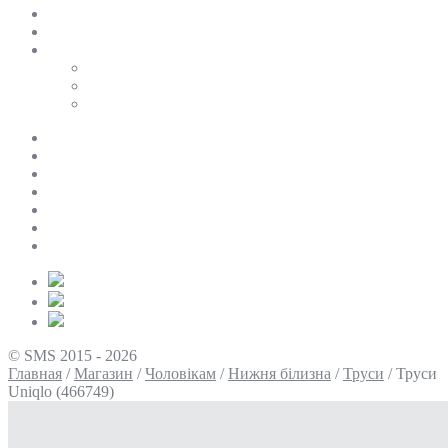
SALE
ПЕРСОНАЛЬНИЙ БАЙЄР
Таблиці розмірів
Uniqlo
COS
Victoria’s Secret
Про нас
Доставка та оплата
Умови повернення
Контакти
Політика конфіденційності
Умови використання
Блог
© SMS 2015 - 2026
Главная
/
Магазин
/
Чоловікам
/
Нижня білизна
/
Труси
/
Труси
Uniqlo (466749)