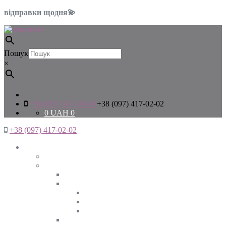
відправки щодня💫
Пошук
×
+38 (097) 417-02-02
+38 (097) 417-02-02
0
UAH
0
+38 (097) 417-02-02
Жінкам
Дивитись все
Верхній одяг
Дивитись все
Куртки
ВЕСНА
ЗИМА
ОСІНЬ
Піджаки та жакети