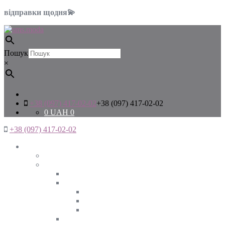
відправки щодня💫
Пошук
×
+38 (097) 417-02-02
+38 (097) 417-02-02
0
UAH
0
+38 (097) 417-02-02
Жінкам
Дивитись все
Верхній одяг
Дивитись все
Куртки
ВЕСНА
ЗИМА
ОСІНЬ
Піджаки та жакети