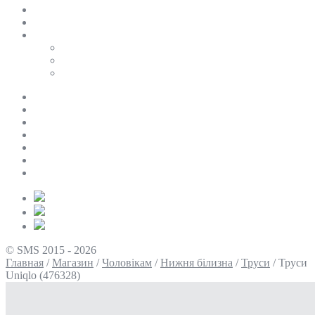
SALE
ПЕРСОНАЛЬНИЙ БАЙЄР
Таблиці розмірів
Uniqlo
COS
Victoria’s Secret
Про нас
Доставка та оплата
Умови повернення
Контакти
Політика конфіденційності
Умови використання
Блог
© SMS 2015 - 2026
Главная
/
Магазин
/
Чоловікам
/
Нижня білизна
/
Труси
/
Труси
Uniqlo (476328)