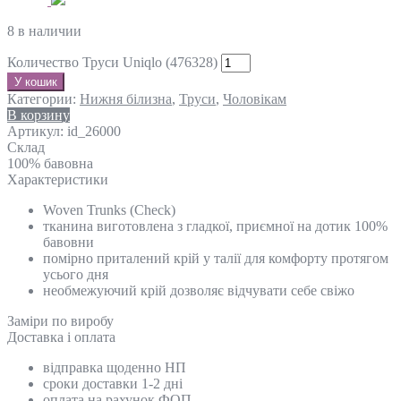
8 в наличии
Количество Труси Uniqlo (476328)
У кошик
Категории:
Нижня білизна
,
Труси
,
Чоловікам
В корзину
Артикул:
id_26000
Склад
100% бавовна
Характеристики
Woven Trunks (Check)
тканина виготовлена з гладкої, приємної на дотик 100%
бавовни
помірно приталений крій у талії для комфорту протягом
усього дня
необмежуючий крій дозволяє відчувати себе свіжо
Замiри по виробу
Доставка і оплата
відправка щоденно НП
сроки доставки 1-2 дні
оплата на рахунок ФОП