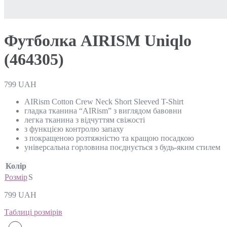
Футболка AIRISM Uniqlo
(464305)
799
UAH
AIRism Cotton Crew Neck Short Sleeved T-Shirt
гладка тканина “AIRism” з виглядом бавовни
легка тканина з відчуттям свіжості
з функцією контролю запаху
з покращеною розтяжністю та кращою посадкою
універсальна горловина поєднується з будь-яким стилем
Колір
Розмір
S
799
UAH
Таблиці розмірів