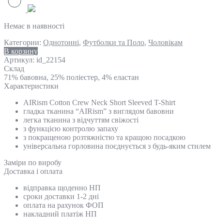
Немає в наявності
Категории:
Однотонні
,
Футболки та Поло
,
Чоловікам
В корзину
Артикул:
id_22154
Склад
71% бавовна, 25% поліестер, 4% еластан
Характеристики
AIRism Cotton Crew Neck Short Sleeved T-Shirt
гладка тканина “AIRism” з виглядом бавовни
легка тканина з відчуттям свіжості
з функцією контролю запаху
з покращеною розтяжністю та кращою посадкою
універсальна горловина поєднується з будь-яким стилем
Замiри по виробу
Доставка і оплата
відправка щоденно НП
сроки доставки 1-2 дні
оплата на рахунок ФОП
накладний платіж НП