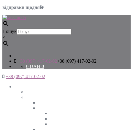
відправки щодня💫
Пошук
×
+38 (097) 417-02-02
+38 (097) 417-02-02
0
UAH
0
+38 (097) 417-02-02
Жінкам
Дивитись все
Верхній одяг
Дивитись все
Куртки
ВЕСНА
ЗИМА
ОСІНЬ
Піджаки та жакети