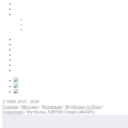
SALE
ПЕРСОНАЛЬНИЙ БАЙЄР
Таблиці розмірів
Uniqlo
COS
Victoria’s Secret
Про нас
Доставка та оплата
Умови повернення
Контакти
Політика конфіденційності
Умови використання
Блог
© SMS 2015 - 2026
Главная
/
Магазин
/
Чоловікам
/
Футболки та Поло
/
Однотонні
/
Футболка AIRISM Uniqlo (464305)