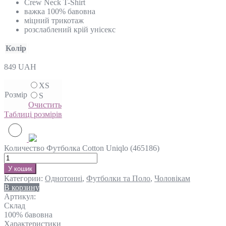
Crew Neck T-Shirt
важка 100% бавовна
міцний трикотаж
розслаблений крій унісекс
Колір
849
UAH
XS
Розмір
S
Очистить
Таблиці розмірів
Количество Футболка Cotton Uniqlo (465186)
У кошик
Категории:
Однотонні
,
Футболки та Поло
,
Чоловікам
В корзину
Артикул:
Склад
100% бавовна
Характеристики