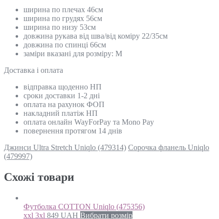
ширина по плечах 46см
ширина по грудях 56см
ширина по низу 53см
довжина рукава від шва/від коміру 22/35см
довжина по спинці 66см
заміри вказані для розміру: М
Доставка і оплата
відправка щоденно НП
сроки доставки 1-2 дні
оплата на рахунок ФОП
накладний платіж НП
оплата онлайн WayForPay та Mono Pay
повернення протягом 14 днів
Джинси Ultrа Stretch Uniqlo (479314)
Сорочка фланель Uniqlo
(479997)
Схожi товари
Футболка COTTON Uniqlo (475356)
xxl 3xl
849
UAH
Вибрати розмір