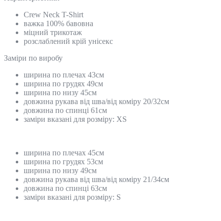
Crew Neck T-Shirt
важка 100% бавовна
міцний трикотаж
розслаблений крій унісекс
Замiри по виробу
ширина по плечах 43см
ширина по грудях 49см
ширина по низу 45см
довжина рукава від шва/від коміру 20/32см
довжина по спинці 61см
заміри вказані для розміру: ХS
ширина по плечах 45см
ширина по грудях 53см
ширина по низу 49см
довжина рукава від шва/від коміру 21/34см
довжина по спинці 63см
заміри вказані для розміру: S