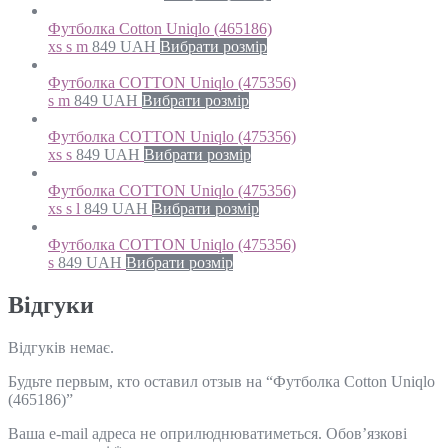
Футболка Cotton Uniqlo (465186)
xs s m
849
UAH
Вибрати розмір
Футболка COTTON Uniqlo (475356)
s m
849
UAH
Вибрати розмір
Футболка COTTON Uniqlo (475356)
xs s
849
UAH
Вибрати розмір
Футболка COTTON Uniqlo (475356)
xs s l
849
UAH
Вибрати розмір
Футболка COTTON Uniqlo (475356)
s
849
UAH
Вибрати розмір
Відгуки
Відгуків немає.
Будьте первым, кто оставил отзыв на “Футболка Cotton Uniqlo
(465186)”
Ваша e-mail адреса не оприлюднюватиметься.
Обов’язкові