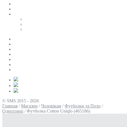
SALE
ПЕРСОНАЛЬНИЙ БАЙЄР
Таблиці розмірів
Uniqlo
COS
Victoria’s Secret
Про нас
Доставка та оплата
Умови повернення
Контакти
Політика конфіденційності
Умови використання
Блог
© SMS 2015 - 2026
Главная
/
Магазин
/
Чоловікам
/
Футболки та Поло
/
Однотонні
/
Футболка Cotton Uniqlo (465186)