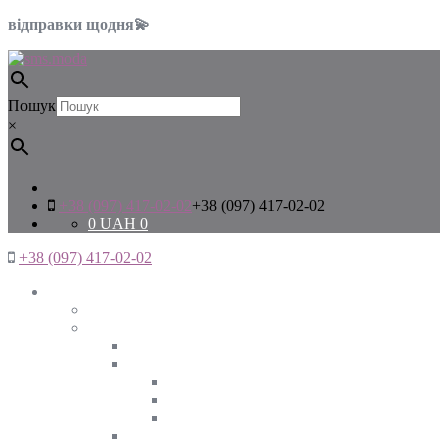
відправки щодня💫
Пошук
×
+38 (097) 417-02-02
+38 (097) 417-02-02
0
UAH
0
+38 (097) 417-02-02
Жінкам
Дивитись все
Верхній одяг
Дивитись все
Куртки
ВЕСНА
ЗИМА
ОСІНЬ
Піджаки та жакети