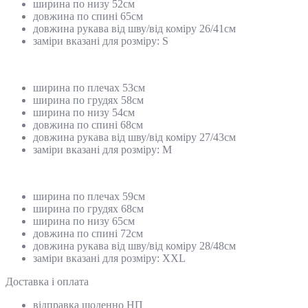
ширина по низу 52см
довжина по спині 65см
довжина рукава від шву/від коміру 26/41см
заміри вказані для розміру: S
ширина по плечах 53см
ширина по грудях 58см
ширина по низу 54см
довжина по спині 68см
довжина рукава від шву/від коміру 27/43см
заміри вказані для розміру: М
ширина по плечах 59см
ширина по грудях 68см
ширина по низу 65см
довжина по спині 72см
довжина рукава від шву/від коміру 28/48см
заміри вказані для розміру: XXL
Доставка і оплата
відправка щоденно НП