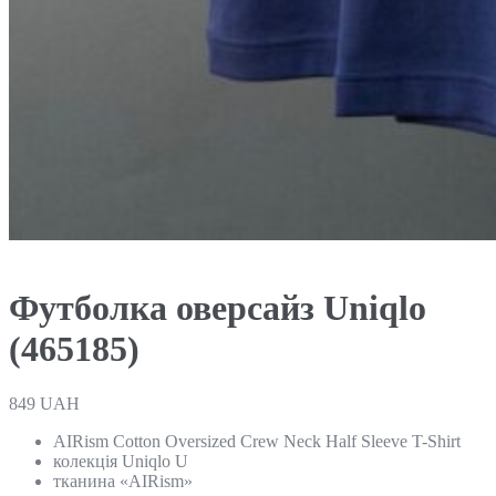
Футболка оверсайз Uniqlo
(465185)
849
UAH
AIRism Cotton Oversized Crew Neck Half Sleeve T-Shirt
колекція Uniqlo U
тканина «AIRism»