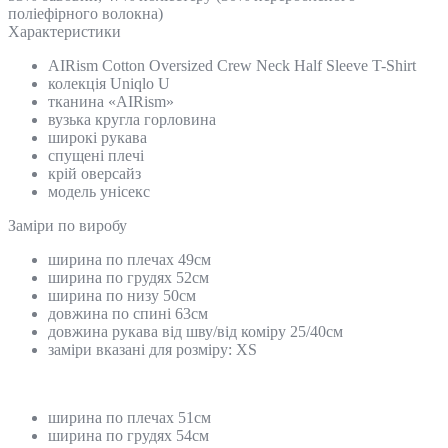
поліефірного волокна)
Характеристики
AIRism Cotton Oversized Crew Neck Half Sleeve T-Shirt
колекція Uniqlo U
тканина «AIRism»
вузька кругла горловина
широкі рукава
спущені плечі
крій оверсайз
модель унісекс
Замiри по виробу
ширина по плечах 49см
ширина по грудях 52см
ширина по низу 50см
довжина по спині 63см
довжина рукава від шву/від коміру 25/40см
заміри вказані для розміру: XS
ширина по плечах 51см
ширина по грудях 54см