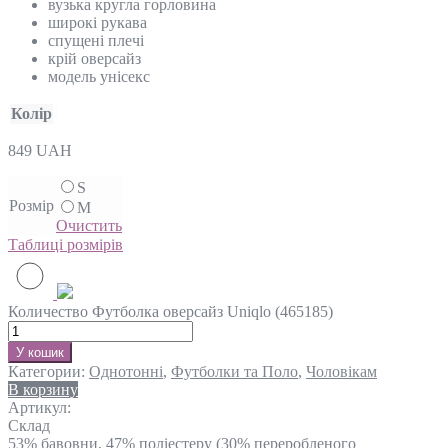
вузька кругла горловина
широкі рукава
спущені плечі
крій оверсайз
модель унісекс
Колір
849
UAH
S
Розмір
M
Очистить
Таблиці розмірів
Количество Футболка оверсайз Uniqlo (465185)
У кошик
Категории:
Однотонні
,
Футболки та Поло
,
Чоловікам
В корзину
Артикул:
Склад
53% бавовни, 47% поліестеру (30% переробленого