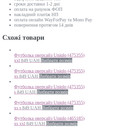
сроки доставки 1-2 дні
оплата на рахунок ФОП
накладний платіж НП
оплата онлайн WayForPay та Mono Pay
повернення протягом 14 днів
Схожi товари
Футболка оверсайз Uniqlo (475355)
xxl
849
UAH
Вибрати розмір
Футболка оверсайз Uniqlo (475355)
xs
849
UAH
Вибрати розмір
Футболка оверсайз Uniqlo (475355)
s
849
UAH
Вибрати розмір
Футболка оверсайз Uniqlo (475355)
xs s
849
UAH
Вибрати розмір
Футболка оверсайз Uniqlo (465185)
xs xxl
849
UAH
Вибрати розмір