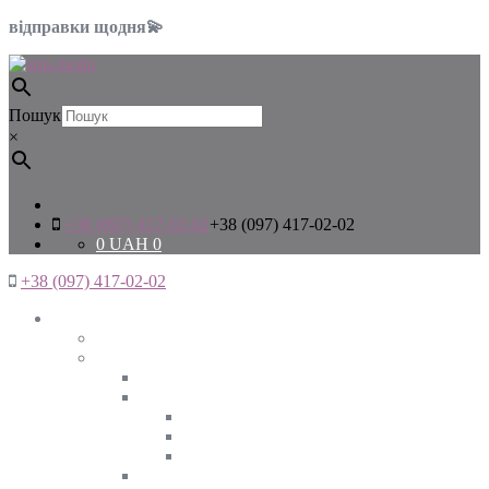
відправки щодня💫
Пошук
×
+38 (097) 417-02-02
+38 (097) 417-02-02
0
UAH
0
+38 (097) 417-02-02
Жінкам
Дивитись все
Верхній одяг
Дивитись все
Куртки
ВЕСНА
ЗИМА
ОСІНЬ
Піджаки та жакети