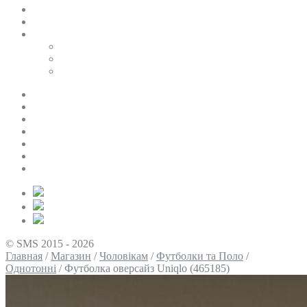
SALE
ПЕРСОНАЛЬНИЙ БАЙЄР
Таблиці розмірів
Uniqlo
COS
Victoria’s Secret
Про нас
Доставка та оплата
Умови повернення
Контакти
Політика конфіденційності
Умови використання
Блог
© SMS 2015 - 2026
Главная
/
Магазин
/
Чоловікам
/
Футболки та Поло
/
Однотонні
/
Футболка оверсайз Uniqlo (465185)