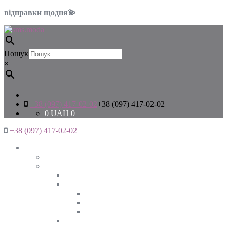
відправки щодня💫
Пошук
×
+38 (097) 417-02-02
+38 (097) 417-02-02
0
UAH
0
+38 (097) 417-02-02
Жінкам
Дивитись все
Верхній одяг
Дивитись все
Куртки
ВЕСНА
ЗИМА
ОСІНЬ
Піджаки та жакети