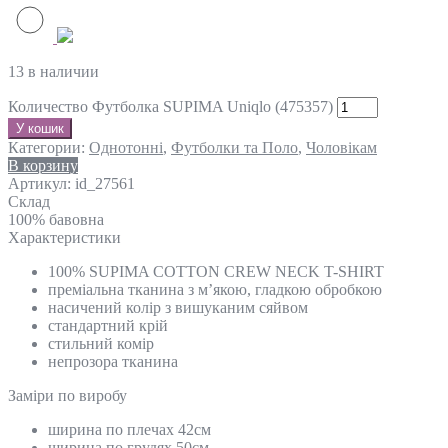
13 в наличии
Количество Футболка SUPIMA Uniqlo (475357)
У кошик
Категории:
Однотонні
,
Футболки та Поло
,
Чоловікам
В корзину
Артикул:
id_27561
Склад
100% бавовна
Характеристики
100% SUPIMA COTTON CREW NECK T-SHIRT
преміальна тканина з м’якою, гладкою обробкою
насичений колір з вишуканим сяйвом
стандартний крій
стильний комір
непрозора тканина
Замiри по виробу
ширина по плечах 42см
ширина по грудях 50см