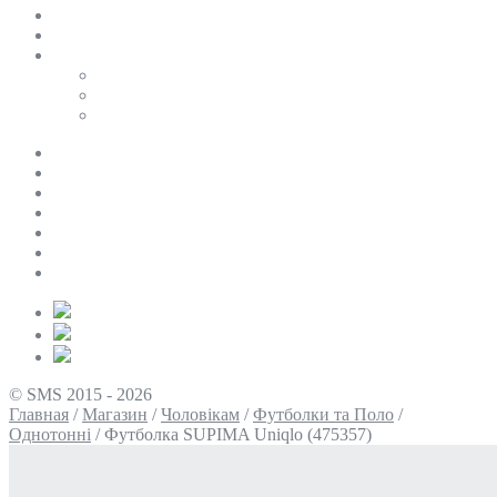
SALE
ПЕРСОНАЛЬНИЙ БАЙЄР
Таблиці розмірів
Uniqlo
COS
Victoria’s Secret
Про нас
Доставка та оплата
Умови повернення
Контакти
Політика конфіденційності
Умови використання
Блог
© SMS 2015 - 2026
Главная
/
Магазин
/
Чоловікам
/
Футболки та Поло
/
Однотонні
/
Футболка SUPIMA Uniqlo (475357)