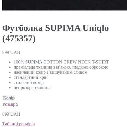
Футболка SUPIMA Uniqlo
(475357)
899
UAH
100% SUPIMA COTTON CREW NECK T-SHIRT
преміальна тканина з м’якою, гладкою обробкою
насичений колір з вишуканим сяйвом
стандартний крій
стильний комір
непрозора тканина
Колір
Розмір
S
899
UAH
Таблиці розмірів