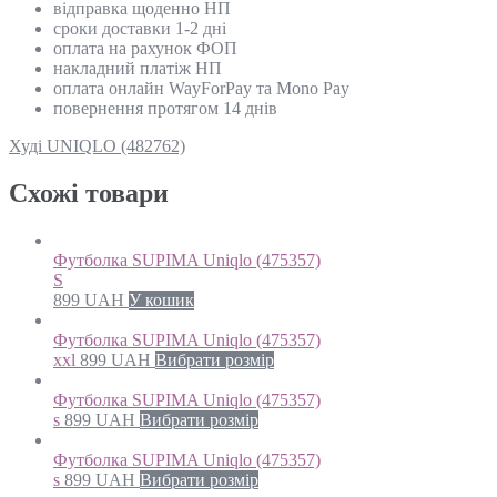
відправка щоденно НП
сроки доставки 1-2 дні
оплата на рахунок ФОП
накладний платіж НП
оплата онлайн WayForPay та Mono Pay
повернення протягом 14 днів
Худі UNIQLO (482762)
Схожi товари
Футболка SUPIMA Uniqlo (475357)
S
899
UAH
У кошик
Футболка SUPIMA Uniqlo (475357)
xxl
899
UAH
Вибрати розмір
Футболка SUPIMA Uniqlo (475357)
s
899
UAH
Вибрати розмір
Футболка SUPIMA Uniqlo (475357)
s
899
UAH
Вибрати розмір