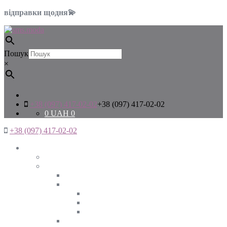
відправки щодня💫
Пошук
×
+38 (097) 417-02-02
+38 (097) 417-02-02
0
UAH
0
+38 (097) 417-02-02
Жінкам
Дивитись все
Верхній одяг
Дивитись все
Куртки
ВЕСНА
ЗИМА
ОСІНЬ
Піджаки та жакети