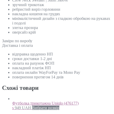
Crew Neck Sweater | Short Sleeve
зручний трикотаж
ребристий виріз горловини
накладна кишеня на грудях
мінімалістичний дизайн з гладкою обробкою на рукавах
і подолі
злегка прозора
оверсайз крій
Замiри по виробу
Доставка і оплата
відправка щоденно НП
сроки доставки 1-2 дні
оплата на рахунок ФОП
накладний платіж НП
оплата онлайн WayForPay та Mono Pay
повернення протягом 14 днів
Схожi товари
Футболка трикотажна Uniqlo (476177)
s
949
UAH
Вибрати розмір