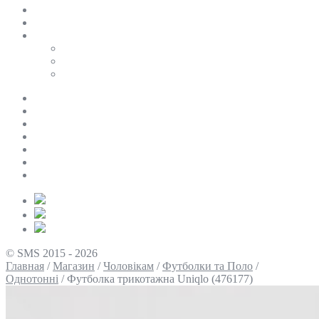
SALE
ПЕРСОНАЛЬНИЙ БАЙЄР
Таблиці розмірів
Uniqlo
COS
Victoria’s Secret
Про нас
Доставка та оплата
Умови повернення
Контакти
Політика конфіденційності
Умови використання
Блог
© SMS 2015 - 2026
Главная
/
Магазин
/
Чоловікам
/
Футболки та Поло
/
Однотонні
/
Футболка трикотажна Uniqlo (476177)