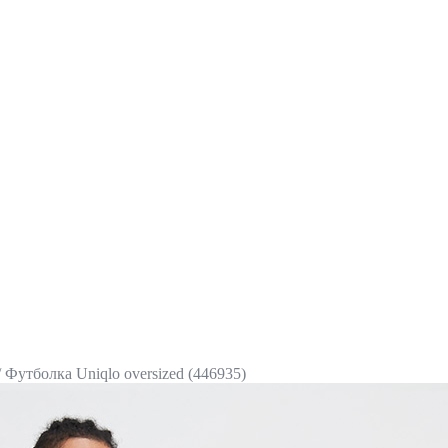
/
Футболка Uniqlo oversized (446935)