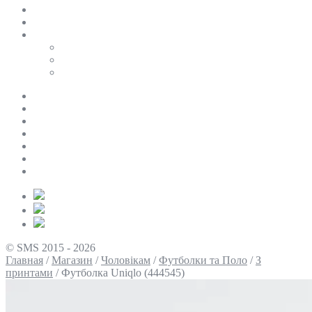
SALE
ПЕРСОНАЛЬНИЙ БАЙЄР
Таблиці розмірів
Uniqlo
COS
Victoria’s Secret
Про нас
Доставка та оплата
Умови повернення
Контакти
Політика конфіденційності
Умови використання
Блог
© SMS 2015 - 2026
Главная
/
Магазин
/
Чоловікам
/
Футболки та Поло
/
З
принтами
/
Футболка Uniqlo (444545)