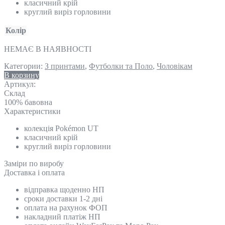
класичний крій
круглий виріз горловини
Колір
НЕМАЄ В НАЯВНОСТІ
Категории:
З принтами
,
Футболки та Поло
,
Чоловікам
В корзину
Артикул:
Склад
100% бавовна
Характеристики
колекція Pokémon UT
класичний крій
круглий виріз горловини
Замiри по виробу
Доставка і оплата
відправка щоденно НП
сроки доставки 1-2 дні
оплата на рахунок ФОП
накладний платіж НП