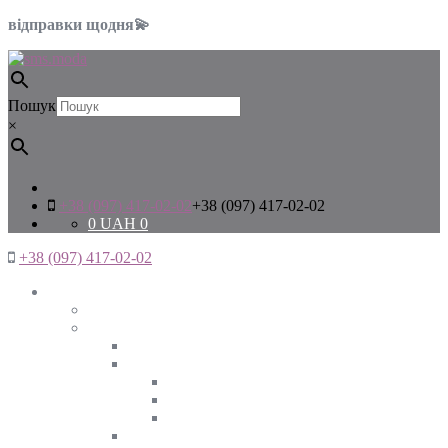
відправки щодня💫
Пошук
×
+38 (097) 417-02-02
+38 (097) 417-02-02
0
UAH
0
+38 (097) 417-02-02
Жінкам
Дивитись все
Верхній одяг
Дивитись все
Куртки
ВЕСНА
ЗИМА
ОСІНЬ
Піджаки та жакети