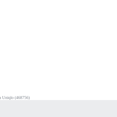
 Uniqlo (468756)