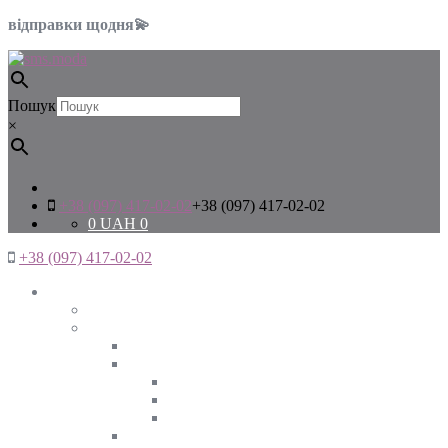
відправки щодня💫
Пошук
×
+38 (097) 417-02-02
+38 (097) 417-02-02
0
UAH
0
+38 (097) 417-02-02
Жінкам
Дивитись все
Верхній одяг
Дивитись все
Куртки
ВЕСНА
ЗИМА
ОСІНЬ
Піджаки та жакети