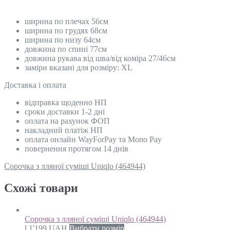
ширина по плечах 56см
ширина по грудях 68см
ширина по низу 64см
довжина по спині 77см
довжина рукава від шва/від коміра 27/46см
заміри вказані для розміру: XL
Доставка і оплата
відправка щоденно НП
сроки доставки 1-2 дні
оплата на рахунок ФОП
накладний платіж НП
оплата онлайн WayForPay та Mono Pay
повернення протягом 14 днів
Сорочка з лляної суміші Uniqlo (464944)
Схожi товари
Сорочка з лляної суміші Uniqlo (464944)
l
1'199
UAH
Вибрати розмір