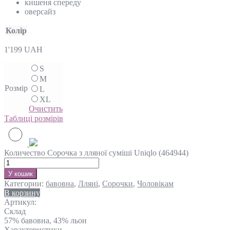
кишеня спереду
оверсайз
Колір
1'199
UAH
S
M
Розмір
L
XL
Очистить
Таблиці розмірів
Количество Сорочка з лляної суміші Uniqlo (464944)
У кошик
Категории:
бавовна
,
Лляні
,
Сорочки
,
Чоловікам
В корзину
Артикул:
Склад
57% бавовна, 43% льон
Характеристики