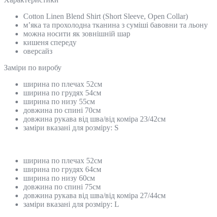
Cotton Linen Blend Shirt (Short Sleeve, Open Collar)
м’яка та прохолодна тканина з суміші бавовни та льону
можна носити як зовнішній шар
кишеня спереду
оверсайз
Замiри по виробу
ширина по плечах 52см
ширина по грудях 54см
ширина по низу 55см
довжина по спині 70см
довжина рукава від шва/від коміра 23/42см
заміри вказані для розміру: S
ширина по плечах 52см
ширина по грудях 64см
ширина по низу 60см
довжина по спині 75см
довжина рукава від шва/від коміра 27/44см
заміри вказані для розміру: L