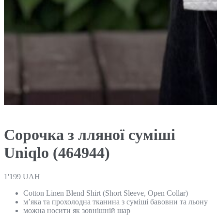
Сорочка з лляної суміші
Uniqlo (464944)
1'199
UAH
Cotton Linen Blend Shirt (Short Sleeve, Open Collar)
м’яка та прохолодна тканина з суміші бавовни та льону
можна носити як зовнішній шар