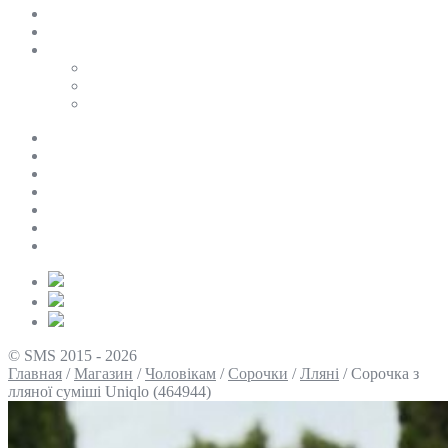
SALE
ПЕРСОНАЛЬНИЙ БАЙЄР
Таблиці розмірів
Uniqlo
COS
Victoria’s Secret
Про нас
Доставка та оплата
Умови повернення
Контакти
Політика конфіденційності
Умови використання
Блог
© SMS 2015 - 2026
Главная
/
Магазин
/
Чоловікам
/
Сорочки
/
Лляні
/
Сорочка з
лляної суміші Uniqlo (464944)