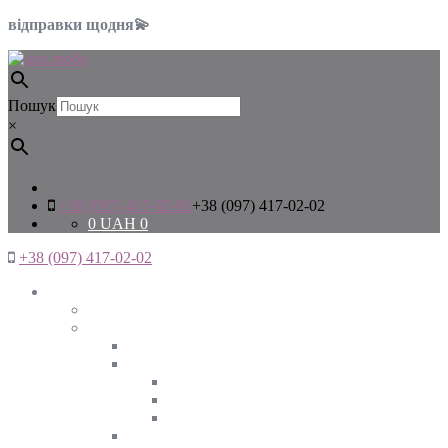
відправки щодня💫
Пошук
×
+38 (097) 417-02-02
+38 (097) 417-02-02
0
UAH
0
+38 (097) 417-02-02
Жінкам
Дивитись все
Верхній одяг
Дивитись все
Куртки
ВЕСНА
ЗИМА
ОСІНЬ
Піджаки та жакети