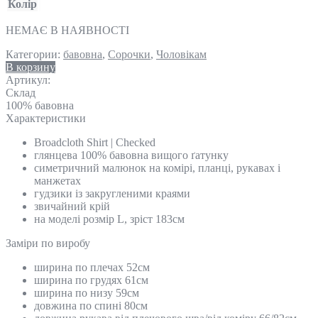
Колір
НЕМАЄ В НАЯВНОСТІ
Категории:
бавовна
,
Сорочки
,
Чоловікам
В корзину
Артикул:
Склад
100% бавовна
Характеристики
Broadcloth Shirt | Checked
глянцева 100% бавовна вищого ґатунку
симетричний малюнок на комірі, планці, рукавах і
манжетах
гудзики із закругленими краями
звичайний крій
на моделі розмір L, зріст 183см
Замiри по виробу
ширина по плечах 52см
ширина по грудях 61см
ширина по низу 59см
довжина по спині 80см