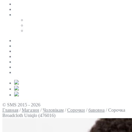
SALE
ПЕРСОНАЛЬНИЙ БАЙЄР
Таблиці розмірів
Uniqlo
COS
Victoria’s Secret
Про нас
Доставка та оплата
Умови повернення
Контакти
Політика конфіденційності
Умови використання
Блог
© SMS 2015 - 2026
Главная
/
Магазин
/
Чоловікам
/
Сорочки
/
бавовна
/
Сорочка
Broadcloth Uniqlo (476016)