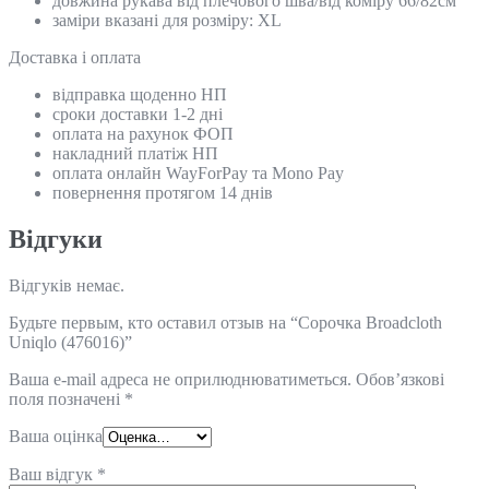
довжина рукава від плечового шва/від коміру 66/82см
заміри вказані для розміру: XL
Доставка і оплата
відправка щоденно НП
сроки доставки 1-2 дні
оплата на рахунок ФОП
накладний платіж НП
оплата онлайн WayForPay та Mono Pay
повернення протягом 14 днів
Відгуки
Відгуків немає.
Будьте первым, кто оставил отзыв на “Сорочка Broadcloth
Uniqlo (476016)”
Ваша e-mail адреса не оприлюднюватиметься.
Обов’язкові
поля позначені
*
Ваша оцінка
Ваш відгук
*