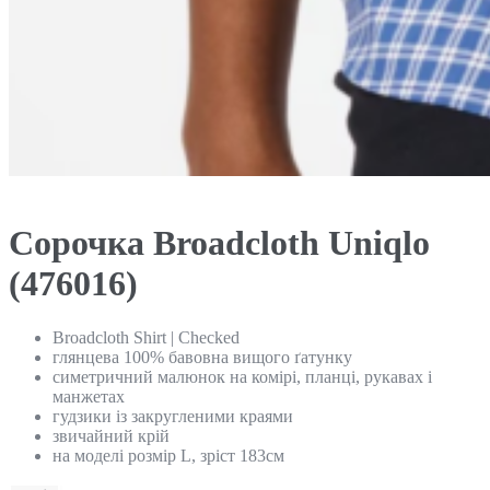
Сорочка Broadcloth Uniqlo
(476016)
Broadcloth Shirt | Checked
глянцева 100% бавовна вищого ґатунку
симетричний малюнок на комірі, планці, рукавах і
манжетах
гудзики із закругленими краями
звичайний крій
на моделі розмір L, зріст 183см