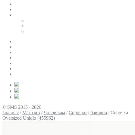
SALE
ПЕРСОНАЛЬНИЙ БАЙЄР
Таблиці розмірів
Uniqlo
COS
Victoria’s Secret
Про нас
Доставка та оплата
Умови повернення
Контакти
Політика конфіденційності
Умови використання
Блог
© SMS 2015 - 2026
Главная
/
Магазин
/
Чоловікам
/
Сорочки
/
бавовна
/
Сорочка
Oversized Uniqlo (455962)