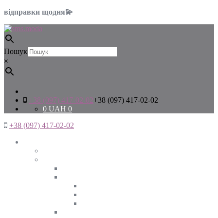
відправки щодня💫
Пошук
×
+38 (097) 417-02-02
+38 (097) 417-02-02
0
UAH
0
+38 (097) 417-02-02
Жінкам
Дивитись все
Верхній одяг
Дивитись все
Куртки
ВЕСНА
ЗИМА
ОСІНЬ
Піджаки та жакети