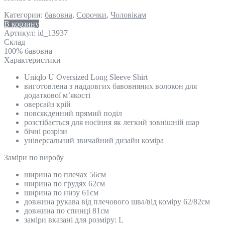
Категории:
бавовна
,
Сорочки
,
Чоловікам
В корзину
Артикул:
id_13937
Склад
100% бавовна
Характеристики
Uniqlo U Oversized Long Sleeve Shirt
виготовлена з наддовгих бавовняних волокон для
додаткової м’якості
оверсайз крій
повсякденний прямий поділ
розстібається для носіння як легкий зовнішній шар
бічні розрізи
універсальний звичайний дизайн коміра
Замiри по виробу
ширина по плечах 56см
ширина по грудях 62см
ширина по низу 61см
довжина рукава від плечового шва/від коміру 62/82см
довжина по спинці 81см
заміри вказані для розміру: L