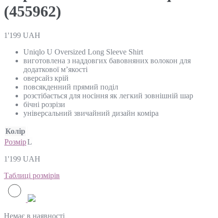
(455962)
1'199
UAH
Uniqlo U Oversized Long Sleeve Shirt
виготовлена з наддовгих бавовняних волокон для
додаткової м’якості
оверсайз крій
повсякденний прямий поділ
розстібається для носіння як легкий зовнішній шар
бічні розрізи
універсальний звичайний дизайн коміра
Колір
Розмір
L
1'199
UAH
Таблиці розмірів
Немає в наявності