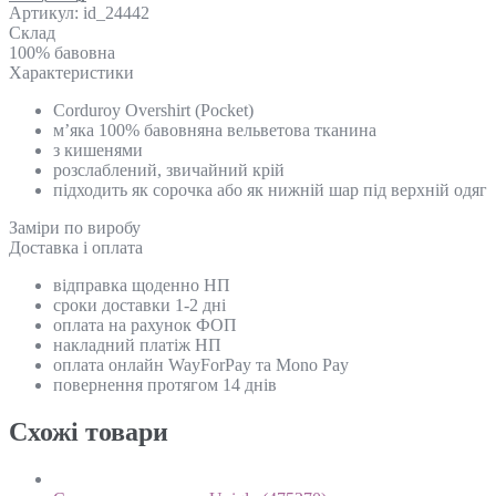
Артикул:
id_24442
Склад
100% бавовна
Характеристики
Corduroy Overshirt (Pocket)
м’яка 100% бавовняна вельветова тканина
з кишенями
розслаблений, звичайний крій
підходить як сорочка або як нижній шар під верхній одяг
Замiри по виробу
Доставка і оплата
відправка щоденно НП
сроки доставки 1-2 дні
оплата на рахунок ФОП
накладний платіж НП
оплата онлайн WayForPay та Mono Pay
повернення протягом 14 днів
Схожi товари