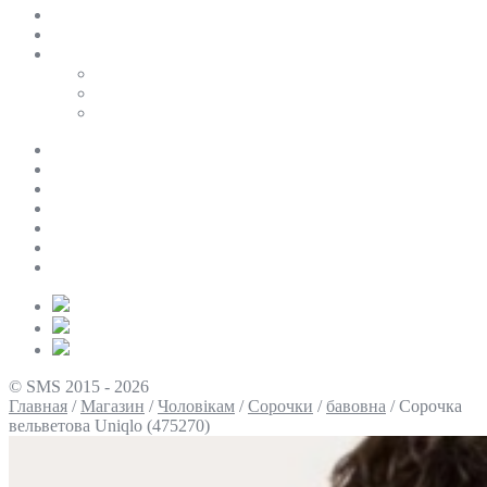
SALE
ПЕРСОНАЛЬНИЙ БАЙЄР
Таблиці розмірів
Uniqlo
COS
Victoria’s Secret
Про нас
Доставка та оплата
Умови повернення
Контакти
Політика конфіденційності
Умови використання
Блог
© SMS 2015 - 2026
Главная
/
Магазин
/
Чоловікам
/
Сорочки
/
бавовна
/
Сорочка
вельветова Uniqlo (475270)