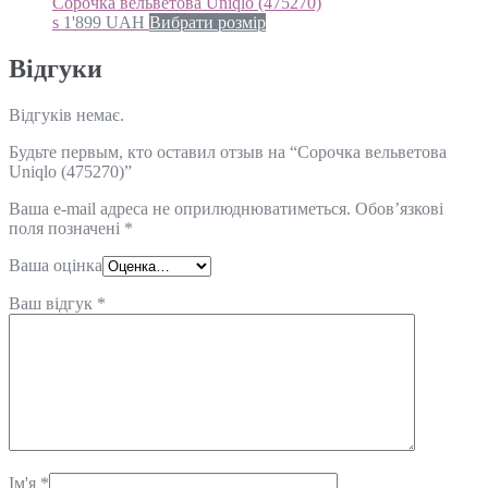
Сорочка вельветова Uniqlo (475270)
s
1'899
UAH
Вибрати розмір
Відгуки
Відгуків немає.
Будьте первым, кто оставил отзыв на “Сорочка вельветова
Uniqlo (475270)”
Ваша e-mail адреса не оприлюднюватиметься.
Обов’язкові
поля позначені
*
Ваша оцінка
Ваш відгук
*
Ім'я
*