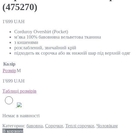
(475270)
1'699
UAH
Corduroy Overshirt (Pocket)
м’яка 100% бавовняна вельветова тканина
з кишенями
розслаблений, звичайний крій
підходить як сорочка або як нижній шар під верхній одяг
Колір
Розмір
M
1'699
UAH
Таблиці розмірів
Немає в наявності
Категории:
бавовна
,
Сорочки
,
Теплі сорочки
,
Чоловікам
В корзину