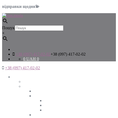
відправки щодня💫
Пошук
×
+38 (097) 417-02-02
+38 (097) 417-02-02
0
UAH
0
+38 (097) 417-02-02
Жінкам
Дивитись все
Верхній одяг
Дивитись все
Куртки
ВЕСНА
ЗИМА
ОСІНЬ
Піджаки та жакети