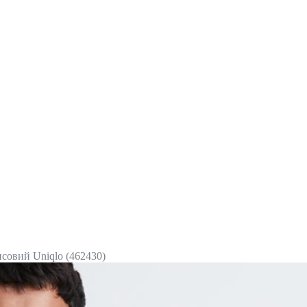
совий Uniqlo (462430)