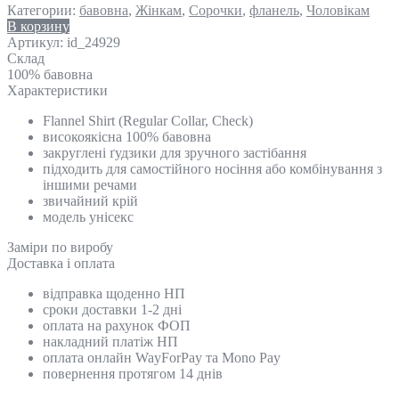
Категории:
бавовна
,
Жінкам
,
Сорочки
,
фланель
,
Чоловікам
В корзину
Артикул:
id_24929
Склад
100% бавовна
Характеристики
Flannel Shirt (Regular Collar, Check)
високоякісна 100% бавовна
закруглені ґудзики для зручного застібання
підходить для самостійного носіння або комбінування з
іншими речами
звичайний крій
модель унісекс
Замiри по виробу
Доставка і оплата
відправка щоденно НП
сроки доставки 1-2 дні
оплата на рахунок ФОП
накладний платіж НП
оплата онлайн WayForPay та Mono Pay
повернення протягом 14 днів