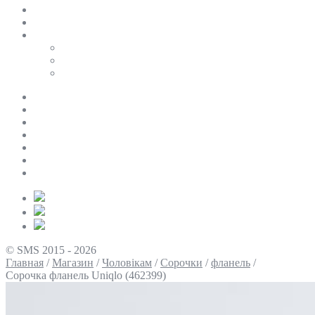
SALE
ПЕРСОНАЛЬНИЙ БАЙЄР
Таблиці розмірів
Uniqlo
COS
Victoria’s Secret
Про нас
Доставка та оплата
Умови повернення
Контакти
Політика конфіденційності
Умови використання
Блог
© SMS 2015 - 2026
Главная
/
Магазин
/
Чоловікам
/
Сорочки
/
фланель
/
Сорочка фланель Uniqlo (462399)