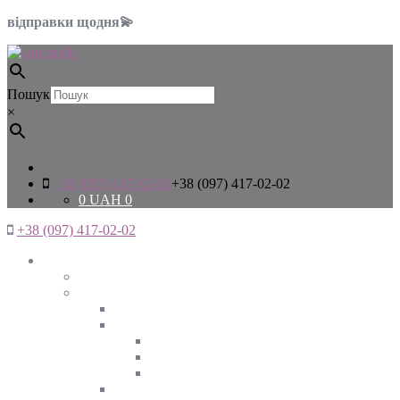
відправки щодня💫
Пошук
×
+38 (097) 417-02-02
+38 (097) 417-02-02
0
UAH
0
+38 (097) 417-02-02
Жінкам
Дивитись все
Верхній одяг
Дивитись все
Куртки
ВЕСНА
ЗИМА
ОСІНЬ
Піджаки та жакети