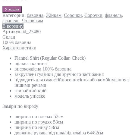
У кошик
Категории:
бавовна
,
Жінкам
,
Сорочки
,
Сорочки
,
фланель
,
фланель
,
Чоловікам
В корзину
Артикул:
id_27480
Склад
100% бавовна
Характеристики
Flannel Shirt (Regular Collar, Check)
щільна тканина
високоякісна 100% бавовна
закруглені ґудзики для зручного застібання
підходить для самостійного носіння або комбінування з
іншими речами
звичайний крій
модель унісекс
Замiри по виробу
ширина по плечах 52см
ширина по грудях 58см
ширина по низу 58см
довжина рукава від шва/від коміра 64/82см