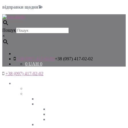
відправки щодня💫
Пошук
×
+38 (097) 417-02-02
+38 (097) 417-02-02
0
UAH
0
+38 (097) 417-02-02
Жінкам
Дивитись все
Верхній одяг
Дивитись все
Куртки
ВЕСНА
ЗИМА
ОСІНЬ
Піджаки та жакети