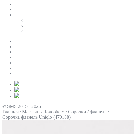
SALE
ПЕРСОНАЛЬНИЙ БАЙЄР
Таблиці розмірів
Uniqlo
COS
Victoria’s Secret
Про нас
Доставка та оплата
Умови повернення
Контакти
Політика конфіденційності
Умови використання
Блог
© SMS 2015 - 2026
Главная
/
Магазин
/
Чоловікам
/
Сорочки
/
фланель
/
Сорочка фланель Uniqlo (470188)