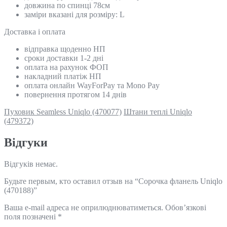
довжина по спинці 78см
заміри вказані для розміру: L
Доставка і оплата
відправка щоденно НП
сроки доставки 1-2 дні
оплата на рахунок ФОП
накладний платіж НП
оплата онлайн WayForPay та Mono Pay
повернення протягом 14 днів
Пуховик Seamless Uniqlo (470077)
Штани теплі Uniqlo
(479372)
Відгуки
Відгуків немає.
Будьте первым, кто оставил отзыв на “Сорочка фланель Uniqlo
(470188)”
Ваша e-mail адреса не оприлюднюватиметься.
Обов’язкові
поля позначені
*