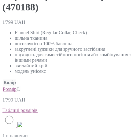
(470188)
1'799
UAH
Flannel Shirt (Regular Collar, Check)
щільна тканина
високоякісна 100% бавовна
закруглені ґудзики для зручного застібання
підходить для самостійного носіння або комбінування з
іншими речами
звичайний крій
модель унісекс
Колір
Розмір
L
1'799
UAH
Таблиці розмірів
1 в наличии