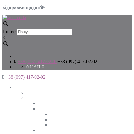
відправки щодня💫
Пошук
×
+38 (097) 417-02-02
+38 (097) 417-02-02
0
UAH
0
+38 (097) 417-02-02
Жінкам
Дивитись все
Верхній одяг
Дивитись все
Куртки
ВЕСНА
ЗИМА
ОСІНЬ
Піджаки та жакети