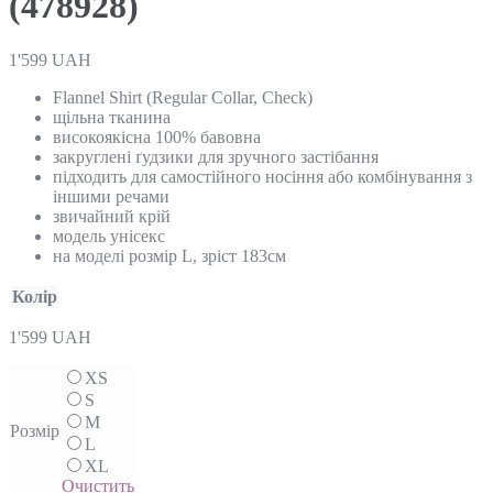
(478928)
1'599
UAH
Flannel Shirt (Regular Collar, Check)
щільна тканина
високоякісна 100% бавовна
закруглені ґудзики для зручного застібання
підходить для самостійного носіння або комбінування з
іншими речами
звичайний крій
модель унісекс
на моделі розмір L, зріст 183см
Колір
1'599
UAH
XS
S
M
Розмір
L
XL
Очистить