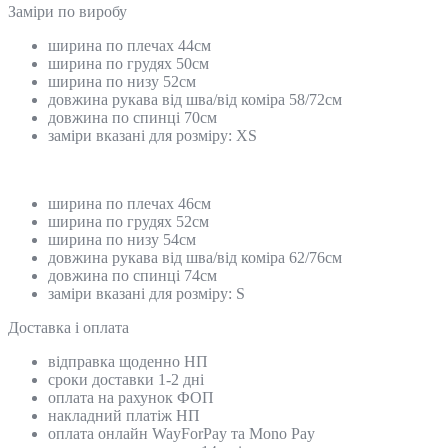
Замiри по виробу
ширина по плечах 44см
ширина по грудях 50см
ширина по низу 52см
довжина рукава від шва/від коміра 58/72см
довжина по спинці 70см
заміри вказані для розміру: ХS
ширина по плечах 46см
ширина по грудях 52см
ширина по низу 54см
довжина рукава від шва/від коміра 62/76см
довжина по спинці 74см
заміри вказані для розміру: S
Доставка і оплата
відправка щоденно НП
сроки доставки 1-2 дні
оплата на рахунок ФОП
накладний платіж НП
оплата онлайн WayForPay та Mono Pay