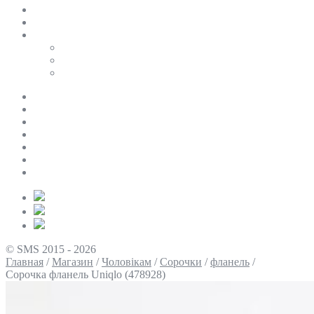
SALE
ПЕРСОНАЛЬНИЙ БАЙЄР
Таблиці розмірів
Uniqlo
COS
Victoria’s Secret
Про нас
Доставка та оплата
Умови повернення
Контакти
Політика конфіденційності
Умови використання
Блог
© SMS 2015 - 2026
Главная
/
Магазин
/
Чоловікам
/
Сорочки
/
фланель
/
Сорочка фланель Uniqlo (478928)