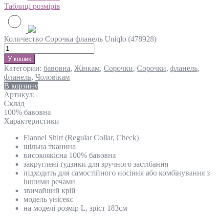
Таблиці розмірів
Количество Сорочка фланель Uniqlo (478928)
У кошик
Категории:
бавовна
,
Жінкам
,
Сорочки
,
Сорочки
,
фланель
,
фланель
,
Чоловікам
В корзину
Артикул:
Склад
100% бавовна
Характеристики
Flannel Shirt (Regular Collar, Check)
щільна тканина
високоякісна 100% бавовна
закруглені ґудзики для зручного застібання
підходить для самостійного носіння або комбінування з
іншими речами
звичайний крій
модель унісекс
на моделі розмір L, зріст 183см