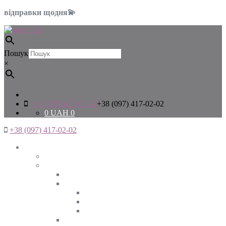
відправки щодня💫
Пошук
×
+38 (097) 417-02-02
+38 (097) 417-02-02
0
UAH
0
+38 (097) 417-02-02
Жінкам
Дивитись все
Верхній одяг
Дивитись все
Куртки
ВЕСНА
ЗИМА
ОСІНЬ
Піджаки та жакети