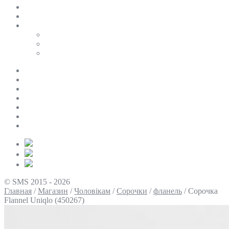
SALE
ПЕРСОНАЛЬНИЙ БАЙЄР
Таблиці розмірів
Uniqlo
COS
Victoria’s Secret
Про нас
Доставка та оплата
Умови повернення
Контакти
Політика конфіденційності
Умови використання
Блог
© SMS 2015 - 2026
Главная
/
Магазин
/
Чоловікам
/
Сорочки
/
фланель
/
Сорочка
Flannel Uniqlo (450267)