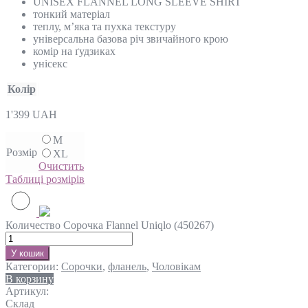
UNISEX FLANNEL LONG SLEEVE SHIRT
тонкий матеріал
теплу, м’яка та пухка текстуру
універсальна базова річ звичайного крою
комір на ґудзиках
унісекс
Колір
1'399
UAH
M
Розмір
XL
Очистить
Таблиці розмірів
Количество Сорочка Flannel Uniqlo (450267)
У кошик
Категории:
Сорочки
,
фланель
,
Чоловікам
В корзину
Артикул:
Склад