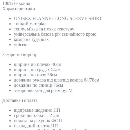
100% бавовна
Характеристики
UNISEX FLANNEL LONG SLEEVE SHIRT
тонкий матеріал
теплу, м’яка та пухка текстуру
універсальна базова річ звичайного крою
комір на ґудзиках
унісекс
Замiри по виробу
ширина по плечах 46см
ширина по грудях 54см
ширина по низу 56см
довжина рукава від шва/від коміра 64/78см
довжина по спинці 76см
заміри вказані для розміру: M
Доставка і оплата
відправка щоденно НП
сроки доставки 1-2 дні
оплата на рахунок ФОП
накладний платіж НП