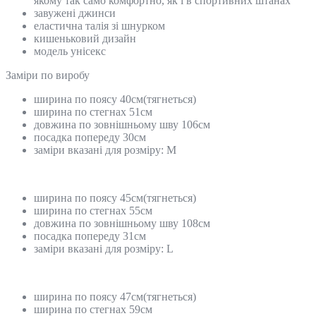
якому так само комфортно, як і в спортивних штанах
завужені джинси
еластична талія зі шнурком
кишеньковий дизайн
модель унісекс
Замiри по виробу
ширина по поясу 40см(тягнеться)
ширина по стегнах 51см
довжина по зовнішньому шву 106см
посадка попереду 30см
заміри вказані для розміру: M
ширина по поясу 45см(тягнеться)
ширина по стегнах 55см
довжина по зовнішньому шву 108см
посадка попереду 31см
заміри вказані для розміру: L
ширина по поясу 47см(тягнеться)
ширина по стегнах 59см