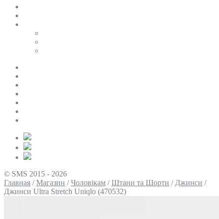
SALE
ПЕРСОНАЛЬНИЙ БАЙЄР
Таблиці розмірів
Uniqlo
COS
Victoria’s Secret
Про нас
Доставка та оплата
Умови повернення
Контакти
Політика конфіденційності
Умови використання
Блог
© SMS 2015 - 2026
Главная
/
Магазин
/
Чоловікам
/
Штани та Шорти
/
Джинси
/
Джинси Ultrа Stretch Uniqlo (470532)