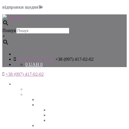
відправки щодня💫
Пошук
×
+38 (097) 417-02-02
+38 (097) 417-02-02
0
UAH
0
+38 (097) 417-02-02
Жінкам
Дивитись все
Верхній одяг
Дивитись все
Куртки
ВЕСНА
ЗИМА
ОСІНЬ
Піджаки та жакети