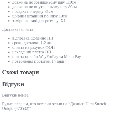
довжина по зовнішньому шву 110см
довжина по внутрішньому шву 80см
посадка попереду 31см
ширина штанини по низу 19см
заміри вказані для розміру: XL
Доставка і оплата
відправка щоденно НП
сроки доставки 1-2 дні
оплата на рахунок ФОП
накладний платіж НП
оплата онлайн WayForPay та Mono Pay
повернення протягом 14 днів
Схожi товари
Відгуки
Відгуків немає.
Будьте первым, кто оставил отзыв на “Джинси Ultrа Stretch
Uniqlo (470532)”