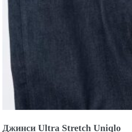
Джинси Ultrа Stretch Uniqlo