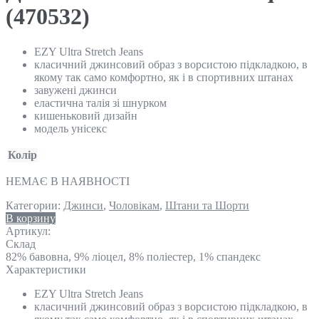
(470532)
EZY Ultra Stretch Jeans
класичний джинсовий образ з ворсистою підкладкою, в
якому так само комфортно, як і в спортивних штанах
завужені джинси
еластична талія зі шнурком
кишеньковий дизайн
модель унісекс
Колір
НЕМАЄ В НАЯВНОСТІ
Категории:
Джинси
,
Чоловікам
,
Штани та Шорти
В корзину
Артикул:
Склад
82% бавовна, 9% ліоцел, 8% поліестер, 1% спандекс
Характеристики
EZY Ultra Stretch Jeans
класичний джинсовий образ з ворсистою підкладкою, в