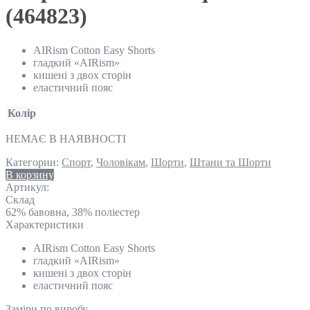
(464823)
AIRism Cotton Easy Shorts
гладкий «AIRism»
кишені з двох сторін
еластичний пояс
Колір
НЕМАЄ В НАЯВНОСТІ
Категории:
Спорт
,
Чоловікам
,
Шорти
,
Штани та Шорти
В корзину
Артикул:
Склад
62% бавовна, 38% поліестер
Характеристики
AIRism Cotton Easy Shorts
гладкий «AIRism»
кишені з двох сторін
еластичний пояс
Замiри по виробу