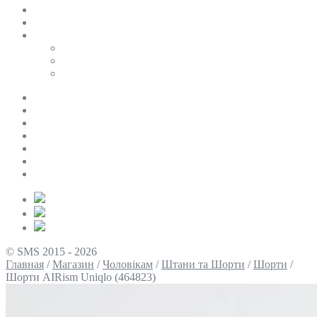
SALE
ПЕРСОНАЛЬНИЙ БАЙЄР
Таблиці розмірів
Uniqlo
COS
Victoria’s Secret
Про нас
Доставка та оплата
Умови повернення
Контакти
Політика конфіденційності
Умови використання
Блог
© SMS 2015 - 2026
Главная
/
Магазин
/
Чоловікам
/
Штани та Шорти
/
Шорти
/
Шорти AIRism Uniqlo (464823)