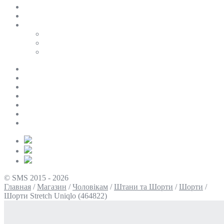
SALE
ПЕРСОНАЛЬНИЙ БАЙЄР
Таблиці розмірів
Uniqlo
COS
Victoria’s Secret
Про нас
Доставка та оплата
Умови повернення
Контакти
Політика конфіденційності
Умови використання
Блог
© SMS 2015 - 2026
Главная
/
Магазин
/
Чоловікам
/
Штани та Шорти
/
Шорти
/
Шорти Stretch Uniqlo (464822)