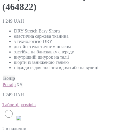
(464822)
1'249
UAH
DRY Stretch Easy Shorts
еластична саржева тканина
з технологією DRY
дизайн з еластичним поясом
застібка на блискавку спереду
внутрішній шнурок на талії
шорти із заниженою талією
підходить для носіння вдома або на вулиці
Колір
Розмір
XS
1'249
UAH
Таблиці розмірів
2 в наличии