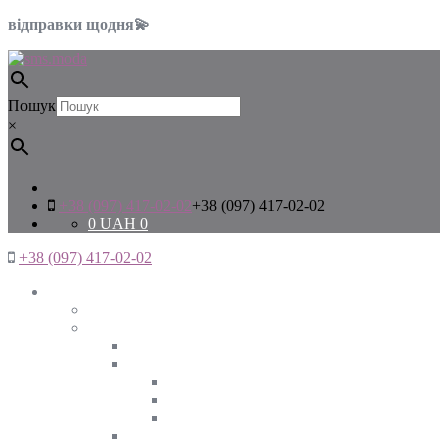
відправки щодня💫
Пошук
×
+38 (097) 417-02-02
+38 (097) 417-02-02
0
UAH
0
+38 (097) 417-02-02
Жінкам
Дивитись все
Верхній одяг
Дивитись все
Куртки
ВЕСНА
ЗИМА
ОСІНЬ
Піджаки та жакети