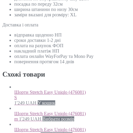
посадка по переду 32см
ширина штанини по низу 30см
заміри вказані для розміру: XL
Доставка і оплата
відправка щоденно НП
сроки доставки 1-2 дні
оплата на рахунок ФОП
накладний платіж НП
оплата онлайн WayForPay та Mono Pay
повернення протягом 14 днів
Схожi товари
Шорти Stretch Easy Uniqlo (476081)
S
1'249
UAH
У кошик
Шорти Stretch Easy Uniqlo (476081)
m
1'249
UAH
Вибрати розмір
Шорти Stretch Easy Uniqlo (476081)