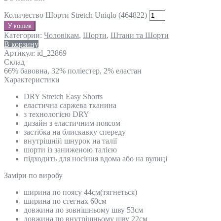
Количество Шорти Stretch Uniqlo (464822)
У кошик
Категории:
Чоловікам
,
Шорти
,
Штани та Шорти
В корзину
Артикул:
id_22869
Склад
66% бавовна, 32% поліестер, 2% еластан
Характеристики
DRY Stretch Easy Shorts
еластична саржева тканина
з технологією DRY
дизайн з еластичним поясом
застібка на блискавку спереду
внутрішній шнурок на талії
шорти із заниженою талією
підходить для носіння вдома або на вулиці
Замiри по виробу
ширина по поясу 44см(тягнеться)
ширина по стегнах 60см
довжина по зовнішньому шву 53см
довжина по внутрішньому шву 22см