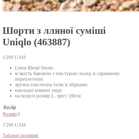
Шорти з лляної суміші
Uniqlo (463887)
1'299
UAH
Linen Blend Shorts
м’якість бавовни з текстурою льону, в саржевому
переплетенні
зручна еластична талія зі збірками
накладні кишені ззаду
на моделі розмір L, зріст 180см
Колір
Розмір
S
1'299
UAH
Таблиці розмірів