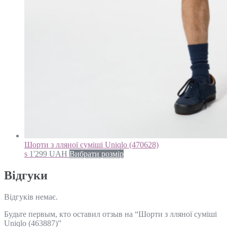
Шорти з лляної суміші Uniqlo (470628)
s
1'299
UAH
Вибрати розмір
Відгуки
Відгуків немає.
Будьте первым, кто оставил отзыв на “Шорти з лляної суміші
Uniqlo (463887)”