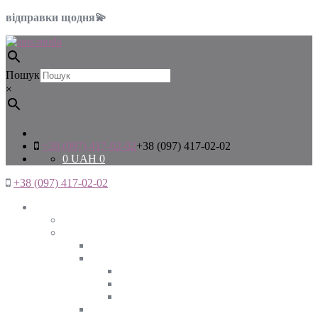
відправки щодня💫
Пошук
×
+38 (097) 417-02-02
+38 (097) 417-02-02
0
UAH
0
+38 (097) 417-02-02
Жінкам
Дивитись все
Верхній одяг
Дивитись все
Куртки
ВЕСНА
ЗИМА
ОСІНЬ
Піджаки та жакети