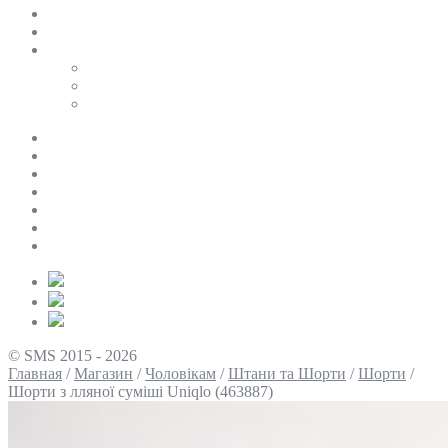
SALE
ПЕРСОНАЛЬНИЙ БАЙЄР
Таблиці розмірів
Uniqlo
COS
Victoria’s Secret
Про нас
Доставка та оплата
Умови повернення
Контакти
Політика конфіденційності
Умови використання
Блог
© SMS 2015 - 2026
Главная
/
Магазин
/
Чоловікам
/
Штани та Шорти
/
Шорти
/
Шорти з лляної суміші Uniqlo (463887)