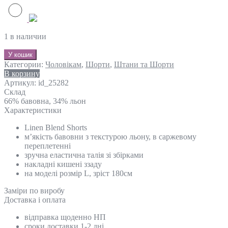
1 в наличии
У кошик
Категории:
Чоловікам
,
Шорти
,
Штани та Шорти
В корзину
Артикул:
id_25282
Склад
66% бавовна, 34% льон
Характеристики
Linen Blend Shorts
м’якість бавовни з текстурою льону, в саржевому
переплетенні
зручна еластична талія зі збірками
накладні кишені ззаду
на моделі розмір L, зріст 180см
Замiри по виробу
Доставка і оплата
відправка щоденно НП
сроки доставки 1-2 дні