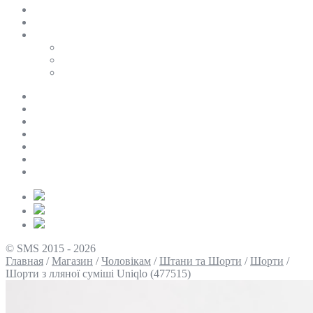
SALE
ПЕРСОНАЛЬНИЙ БАЙЄР
Таблиці розмірів
Uniqlo
COS
Victoria’s Secret
Про нас
Доставка та оплата
Умови повернення
Контакти
Політика конфіденційності
Умови використання
Блог
© SMS 2015 - 2026
Главная
/
Магазин
/
Чоловікам
/
Штани та Шорти
/
Шорти
/
Шорти з лляної суміші Uniqlo (477515)