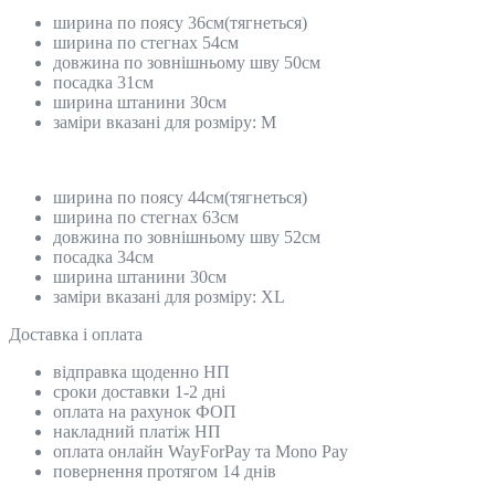
ширина по поясу 36см(тягнеться)
ширина по стегнах 54см
довжина по зовнішньому шву 50см
посадка 31см
ширина штанини 30см
заміри вказані для розміру: M
ширина по поясу 44см(тягнеться)
ширина по стегнах 63см
довжина по зовнішньому шву 52см
посадка 34см
ширина штанини 30см
заміри вказані для розміру: XL
Доставка і оплата
відправка щоденно НП
сроки доставки 1-2 дні
оплата на рахунок ФОП
накладний платіж НП
оплата онлайн WayForPay та Mono Pay
повернення протягом 14 днів