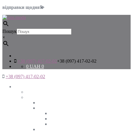
відправки щодня💫
Пошук
×
+38 (097) 417-02-02
+38 (097) 417-02-02
0
UAH
0
+38 (097) 417-02-02
Жінкам
Дивитись все
Верхній одяг
Дивитись все
Куртки
ВЕСНА
ЗИМА
ОСІНЬ
Піджаки та жакети