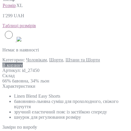
Розмір
XL
1'299
UAH
Таблиці розмірів
Немає в наявності
Категории:
Чоловікам
,
Шорти
,
Штани та Шорти
В корзину
Артикул:
id_27450
Склад
66% бавовна, 34% льон
Характеристики
Linen Blend Easy Shorts
бавовняно-льняна суміш для прохолодного, свіжого
відчуття
зручний еластичний пояс із застібкою спереду
шнурок для регулювання розміру
Замiри по виробу