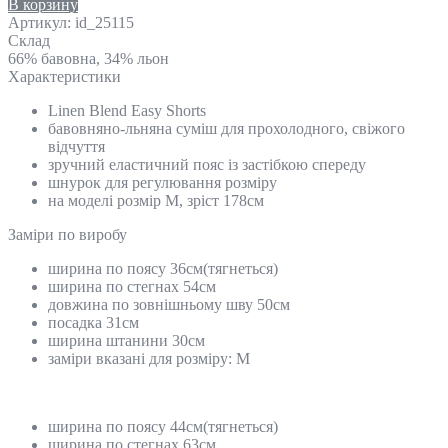
В корзину
Артикул:
id_25115
Склад
66% бавовна, 34% льон
Характеристики
Linen Blend Easy Shorts
бавовняно-льняна суміш для прохолодного, свіжого
відчуття
зручний еластичний пояс із застібкою спереду
шнурок для регулювання розміру
на моделі розмір M, зріст 178см
Замiри по виробу
ширина по поясу 36см(тягнеться)
ширина по стегнах 54см
довжина по зовнішньому шву 50см
посадка 31см
ширина штанини 30см
заміри вказані для розміру: M
ширина по поясу 44см(тягнеться)
ширина по стегнах 63см