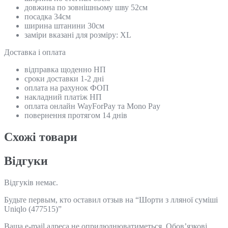
довжина по зовнішньому шву 52см
посадка 34см
ширина штанини 30см
заміри вказані для розміру: XL
Доставка і оплата
відправка щоденно НП
сроки доставки 1-2 дні
оплата на рахунок ФОП
накладний платіж НП
оплата онлайн WayForPay та Mono Pay
повернення протягом 14 днів
Схожi товари
Відгуки
Відгуків немає.
Будьте первым, кто оставил отзыв на “Шорти з лляної суміші
Uniqlo (477515)”
Ваша e-mail адреса не оприлюднюватиметься.
Обов’язкові