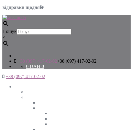
відправки щодня💫
Пошук
×
+38 (097) 417-02-02
+38 (097) 417-02-02
0
UAH
0
+38 (097) 417-02-02
Жінкам
Дивитись все
Верхній одяг
Дивитись все
Куртки
ВЕСНА
ЗИМА
ОСІНЬ
Піджаки та жакети