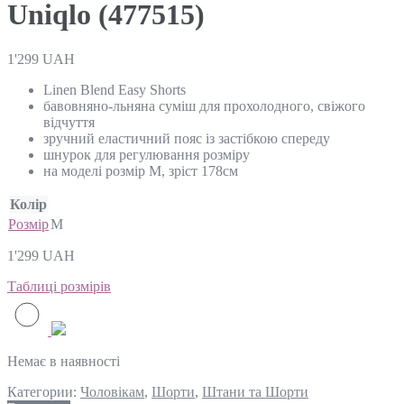
Uniqlo (477515)
1'299
UAH
Linen Blend Easy Shorts
бавовняно-льняна суміш для прохолодного, свіжого
відчуття
зручний еластичний пояс із застібкою спереду
шнурок для регулювання розміру
на моделі розмір M, зріст 178см
Колір
Розмір
M
1'299
UAH
Таблиці розмірів
Немає в наявності
Категории:
Чоловікам
,
Шорти
,
Штани та Шорти