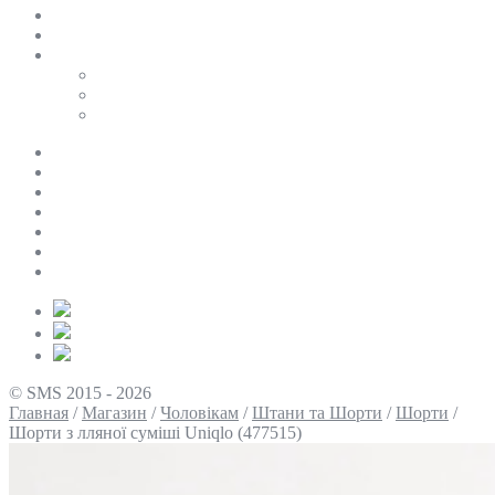
SALE
ПЕРСОНАЛЬНИЙ БАЙЄР
Таблиці розмірів
Uniqlo
COS
Victoria’s Secret
Про нас
Доставка та оплата
Умови повернення
Контакти
Політика конфіденційності
Умови використання
Блог
© SMS 2015 - 2026
Главная
/
Магазин
/
Чоловікам
/
Штани та Шорти
/
Шорти
/
Шорти з лляної суміші Uniqlo (477515)