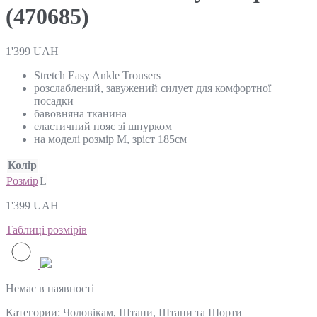
(470685)
1'399
UAH
Stretch Easy Ankle Trousers
розслаблений, завужений силует для комфортної
посадки
бавовняна тканина
еластичний пояс зі шнурком
на моделі розмір М, зріст 185см
Колір
Розмір
L
1'399
UAH
Таблиці розмірів
Немає в наявності
Категории:
Чоловікам
,
Штани
,
Штани та Шорти