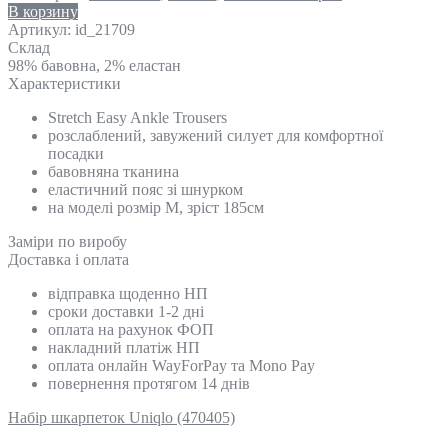
В корзину
Артикул:
id_21709
Склад
98% бавовна, 2% еластан
Характеристики
Stretch Easy Ankle Trousers
розслаблений, завужений силует для комфортної
посадки
бавовняна тканина
еластичний пояс зі шнурком
на моделі розмір М, зріст 185см
Замiри по виробу
Доставка і оплата
відправка щоденно НП
сроки доставки 1-2 дні
оплата на рахунок ФОП
накладний платіж НП
оплата онлайн WayForPay та Mono Pay
повернення протягом 14 днів
Набір шкарпеток Uniqlo (470405)