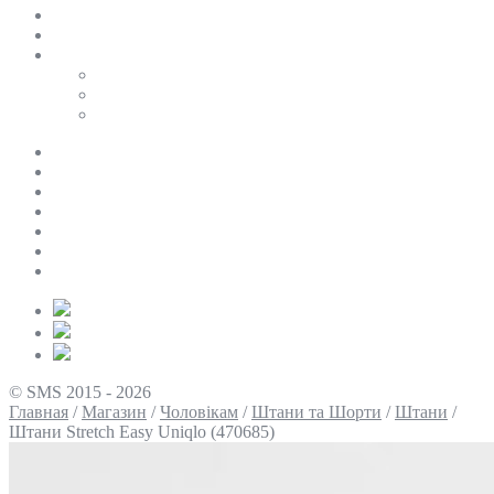
SALE
ПЕРСОНАЛЬНИЙ БАЙЄР
Таблиці розмірів
Uniqlo
COS
Victoria’s Secret
Про нас
Доставка та оплата
Умови повернення
Контакти
Політика конфіденційності
Умови використання
Блог
© SMS 2015 - 2026
Главная
/
Магазин
/
Чоловікам
/
Штани та Шорти
/
Штани
/
Штани Stretch Easy Uniqlo (470685)