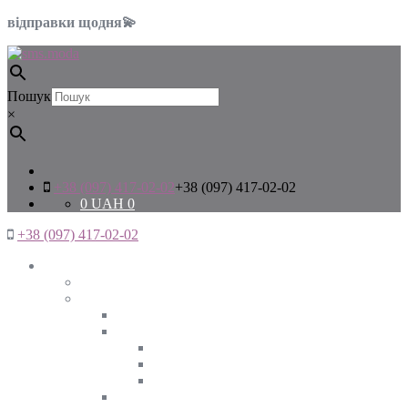
відправки щодня💫
Пошук
×
+38 (097) 417-02-02
+38 (097) 417-02-02
0
UAH
0
+38 (097) 417-02-02
Жінкам
Дивитись все
Верхній одяг
Дивитись все
Куртки
ВЕСНА
ЗИМА
ОСІНЬ
Піджаки та жакети