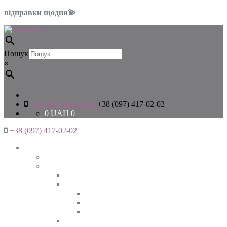
відправки щодня💫
Пошук
×
+38 (097) 417-02-02
+38 (097) 417-02-02
0
UAH
0
+38 (097) 417-02-02
Жінкам
Дивитись все
Верхній одяг
Дивитись все
Куртки
ВЕСНА
ЗИМА
ОСІНЬ
Піджаки та жакети