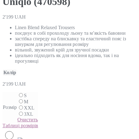
Uniqlo (470598)
2'199
UAH
Linen Blend Relaxed Trousers
поєднує в собі прохолоду льону та м’якість бавовни
застібка спереду на блискавку та еластичний пояс із
шнурком для регулювання розміру
вільний, звужений крій для зручної посадки
ідеально підходить як для носіння вдома, так і на
прогулянці
Колір
2'199
UAH
S
M
Розмір
XXL
3XL
Очистить
Таблиці розмірів