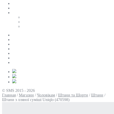
SALE
ПЕРСОНАЛЬНИЙ БАЙЄР
Таблиці розмірів
Uniqlo
COS
Victoria’s Secret
Про нас
Доставка та оплата
Умови повернення
Контакти
Політика конфіденційності
Умови використання
Блог
© SMS 2015 - 2026
Главная
/
Магазин
/
Чоловікам
/
Штани та Шорти
/
Штани
/
Штани з лляної суміші Uniqlo (470598)