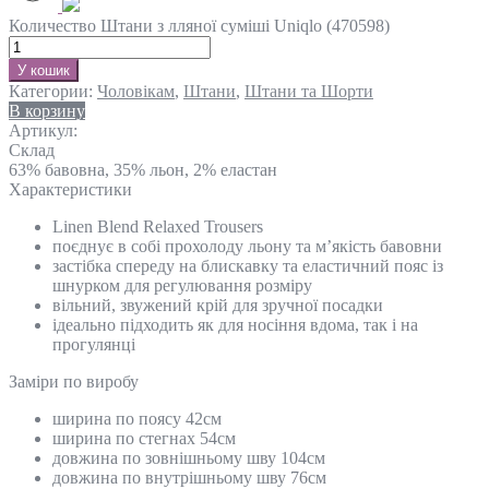
Количество Штани з лляної суміші Uniqlo (470598)
У кошик
Категории:
Чоловікам
,
Штани
,
Штани та Шорти
В корзину
Артикул:
Склад
63% бавовна, 35% льон, 2% еластан
Характеристики
Linen Blend Relaxed Trousers
поєднує в собі прохолоду льону та м’якість бавовни
застібка спереду на блискавку та еластичний пояс із
шнурком для регулювання розміру
вільний, звужений крій для зручної посадки
ідеально підходить як для носіння вдома, так і на
прогулянці
Замiри по виробу
ширина по поясу 42см
ширина по стегнах 54см
довжина по зовнішньому шву 104см
довжина по внутрішньому шву 76см