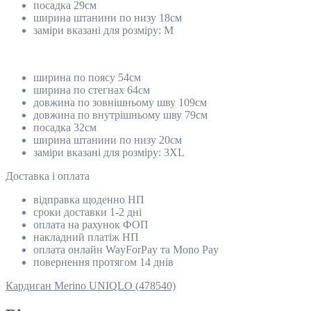
посадка 29см
ширина штанини по низу 18см
заміри вказані для розміру: М
ширина по поясу 54см
ширина по стегнах 64см
довжина по зовнішньому шву 109см
довжина по внутрішньому шву 79см
посадка 32см
ширина штанини по низу 20см
заміри вказані для розміру: 3XL
Доставка і оплата
відправка щоденно НП
сроки доставки 1-2 дні
оплата на рахунок ФОП
накладний платіж НП
оплата онлайн WayForPay та Mono Pay
повернення протягом 14 днів
Кардиган Merino UNIQLO (478540)