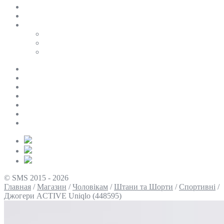
SALE
ПЕРСОНАЛЬНИЙ БАЙЄР
Таблиці розмірів
Uniqlo
COS
Victoria’s Secret
Про нас
Доставка та оплата
Умови повернення
Контакти
Політика конфіденційності
Умови використання
Блог
© SMS 2015 - 2026
Главная
/
Магазин
/
Чоловікам
/
Штани та Шорти
/
Спортивні
/
Джогери ACTIVE Uniqlo (448595)