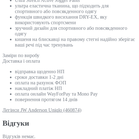
Ultra Stretch Active Jogger Pants
ультра еластична тканина, що підходить для
спортивного або повсякденного одягу
функція швидкого висихання DRY-EX, яку
використовують спортсмени
зручний дизайн для спортивного або повсякденного
одягу
кишеня на блискавці на правому стегні надійно зберігає
ваші речі під час тренувань
Замiри по виробу
Доставка і оплата
відправка щоденно НП
сроки доставки 1-2 дні
оплата на рахунок ФОП
накладний платіж НП
оплата онлайн WayForPay та Mono Pay
повернення протягом 14 днів
Легінси JW Anderson Uniqlo (460874)
Відгуки
Відгуків немає.