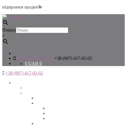
відправки щодня💫
Пошук
×
+38 (097) 417-02-02
+38 (097) 417-02-02
0
UAH
0
+38 (097) 417-02-02
Жінкам
Дивитись все
Верхній одяг
Дивитись все
Куртки
ВЕСНА
ЗИМА
ОСІНЬ
Піджаки та жакети