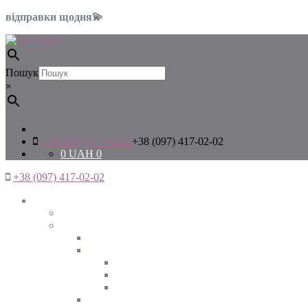
відправки щодня💫
Пошук
×
+38 (097) 417-02-02
+38 (097) 417-02-02
0
UAH
0
+38 (097) 417-02-02
Жінкам
Дивитись все
Верхній одяг
Дивитись все
Куртки
ВЕСНА
ЗИМА
ОСІНЬ
Піджаки та жакети