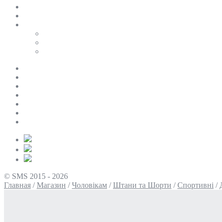
SALE
ПЕРСОНАЛЬНИЙ БАЙЄР
Таблиці розмірів
Uniqlo
COS
Victoria’s Secret
Про нас
Доставка та оплата
Умови повернення
Контакти
Політика конфіденційності
Умови використання
Блог
© SMS 2015 - 2026
Главная
/
Магазин
/
Чоловікам
/
Штани та Шорти
/
Спортивні
/