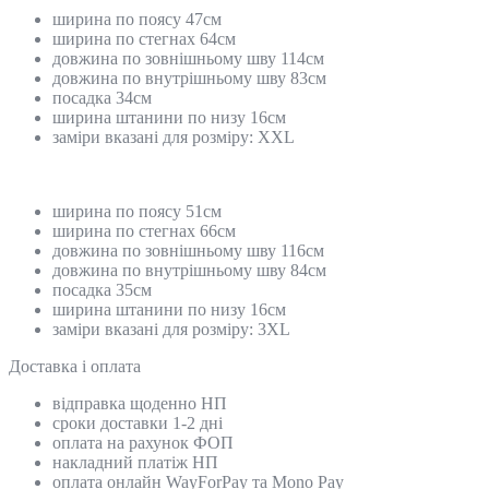
ширина по поясу 47см
ширина по стегнах 64см
довжина по зовнішньому шву 114см
довжина по внутрішньому шву 83см
посадка 34см
ширина штанини по низу 16см
заміри вказані для розміру: XXL
ширина по поясу 51см
ширина по стегнах 66см
довжина по зовнішньому шву 116см
довжина по внутрішньому шву 84см
посадка 35см
ширина штанини по низу 16см
заміри вказані для розміру: 3XL
Доставка і оплата
відправка щоденно НП
сроки доставки 1-2 дні
оплата на рахунок ФОП
накладний платіж НП
оплата онлайн WayForPay та Mono Pay