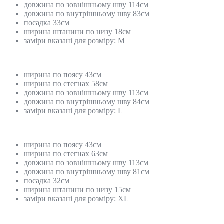
довжина по зовнішньому шву 114см
довжина по внутрішньому шву 83см
посадка 33см
ширина штанини по низу 18см
заміри вказані для розміру: М
ширина по поясу 43см
ширина по стегнах 58см
довжина по зовнішньому шву 113см
довжина по внутрішньому шву 84см
заміри вказані для розміру: L
ширина по поясу 43см
ширина по стегнах 63см
довжина по зовнішньому шву 113см
довжина по внутрішньому шву 81см
посадка 32см
ширина штанини по низу 15см
заміри вказані для розміру: XL