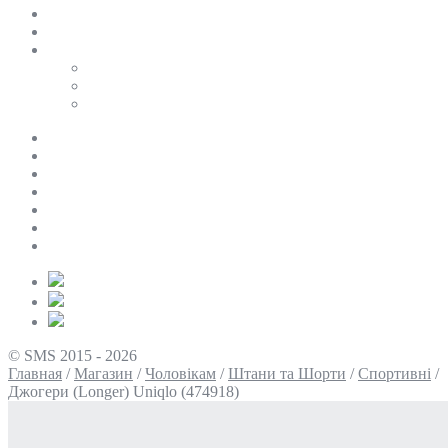
SALE
ПЕРСОНАЛЬНИЙ БАЙЄР
Таблиці розмірів
Uniqlo
COS
Victoria’s Secret
Про нас
Доставка та оплата
Умови повернення
Контакти
Політика конфіденційності
Умови використання
Блог
© SMS 2015 - 2026
Главная
/
Магазин
/
Чоловікам
/
Штани та Шорти
/
Спортивні
/
Джогери (Longer) Uniqlo (474918)