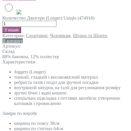
Количество Джогери (Longer) Uniqlo (474918)
У кошик
Категории:
Спортивні
,
Чоловікам
,
Штани та Шорти
В корзину
Артикул:
Склад
88% бавовна, 12% поліестер
Характеристики
Joggers (Longer)
тонкий, гладкий і високоякісний матеріал
ребриста талія і поділ для зручної посадки
внутрішній шнурок на талії для регулювання розміру
зручні бічні і задні кишені
спеціальна підкладка з петлями запобігає утворенню
катишків і провисанню
Замiри по виробу
ширина по поясу 38см
ширина по стегнах 64см