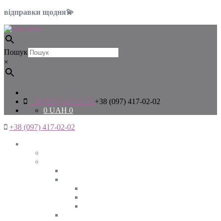
відправки щодня💫
Пошук
×
+38 (097) 417-02-02
+38 (097) 417-02-02
0
UAH
0
+38 (097) 417-02-02
Жінкам
Дивитись все
Верхній одяг
Дивитись все
Куртки
ВЕСНА
ЗИМА
ОСІНЬ
Піджаки та жакети