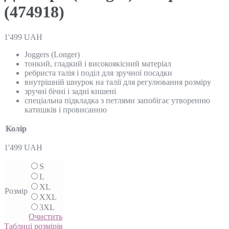
(474918)
1'499
UAH
Joggers (Longer)
тонкий, гладкий і високоякісний матеріал
ребриста талія і поділ для зручної посадки
внутрішній шнурок на талії для регулювання розміру
зручні бічні і задні кишені
спеціальна підкладка з петлями запобігає утворенню
катишків і провисанню
Колір
1'499
UAH
S
L
XL
Розмір
XXL
3XL
Очистить
Таблиці розмірів