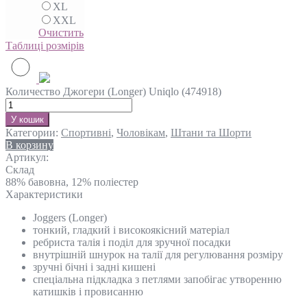
XL
XXL
Очистить
Таблиці розмірів
Количество Джогери (Longer) Uniqlo (474918)
У кошик
Категории:
Спортивні
,
Чоловікам
,
Штани та Шорти
В корзину
Артикул:
Склад
88% бавовна, 12% поліестер
Характеристики
Joggers (Longer)
тонкий, гладкий і високоякісний матеріал
ребриста талія і поділ для зручної посадки
внутрішній шнурок на талії для регулювання розміру
зручні бічні і задні кишені
спеціальна підкладка з петлями запобігає утворенню
катишків і провисанню