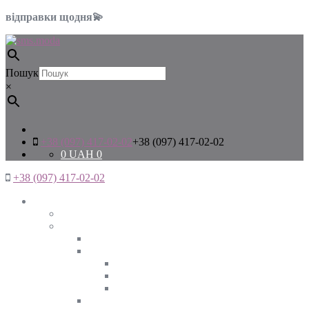
відправки щодня💫
Пошук
×
+38 (097) 417-02-02
+38 (097) 417-02-02
0
UAH
0
+38 (097) 417-02-02
Жінкам
Дивитись все
Верхній одяг
Дивитись все
Куртки
ВЕСНА
ЗИМА
ОСІНЬ
Піджаки та жакети