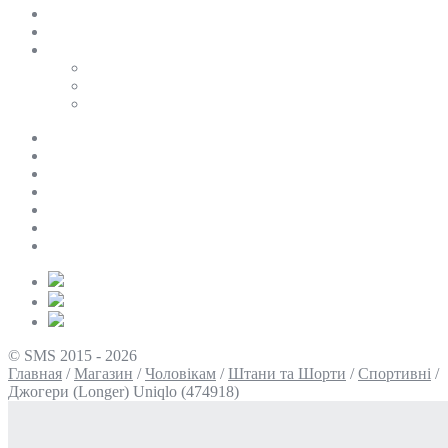
SALE
ПЕРСОНАЛЬНИЙ БАЙЄР
Таблиці розмірів
Uniqlo
COS
Victoria’s Secret
Про нас
Доставка та оплата
Умови повернення
Контакти
Політика конфіденційності
Умови використання
Блог
© SMS 2015 - 2026
Главная
/
Магазин
/
Чоловікам
/
Штани та Шорти
/
Спортивні
/
Джогери (Longer) Uniqlo (474918)