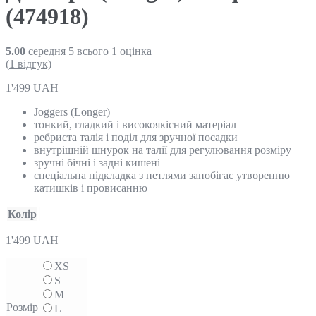
(474918)
5.00
середня
5
всього
1
оцінка
(
1
відгук)
1'499
UAH
Joggers (Longer)
тонкий, гладкий і високоякісний матеріал
ребриста талія і поділ для зручної посадки
внутрішній шнурок на талії для регулювання розміру
зручні бічні і задні кишені
спеціальна підкладка з петлями запобігає утворенню
катишків і провисанню
Колір
1'499
UAH
XS
S
M
Розмір
L