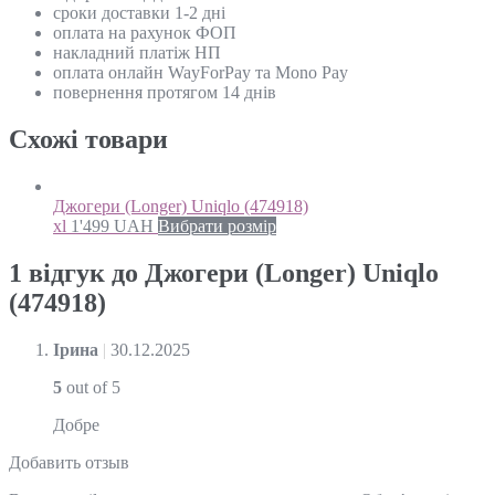
сроки доставки 1-2 дні
оплата на рахунок ФОП
накладний платіж НП
оплата онлайн WayForPay та Mono Pay
повернення протягом 14 днів
Схожi товари
Джогери (Longer) Uniqlo (474918)
xl
1'499
UAH
Вибрати розмір
1 відгук до
Джогери (Longer) Uniqlo
(474918)
Ірина
|
30.12.2025
5
out of 5
Добре
Добавить отзыв