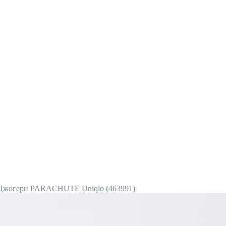
Джогери PARACHUTE Uniqlo (463991)