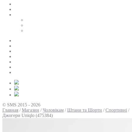
SALE
ПЕРСОНАЛЬНИЙ БАЙЄР
Таблиці розмірів
Uniqlo
COS
Victoria’s Secret
Про нас
Доставка та оплата
Умови повернення
Контакти
Політика конфіденційності
Умови використання
Блог
© SMS 2015 - 2026
Главная
/
Магазин
/
Чоловікам
/
Штани та Шорти
/
Спортивні
/
Джогери Uniqlo (475384)