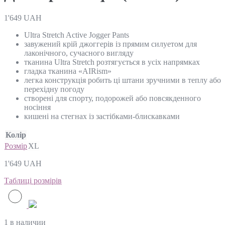
1'649
UAH
Ultra Stretch Active Jogger Pants
завужений крій джоггерів із прямим силуетом для
лаконічного, сучасного вигляду
тканина Ultra Stretch розтягується в усіх напрямках
гладка тканина «AIRism»
легка конструкція робить ці штани зручними в теплу або
перехідну погоду
створені для спорту, подорожей або повсякденного
носіння
кишені на стегнах із застібками-блискавками
Колір
Розмір
XL
1'649
UAH
Таблиці розмірів
1 в наличии