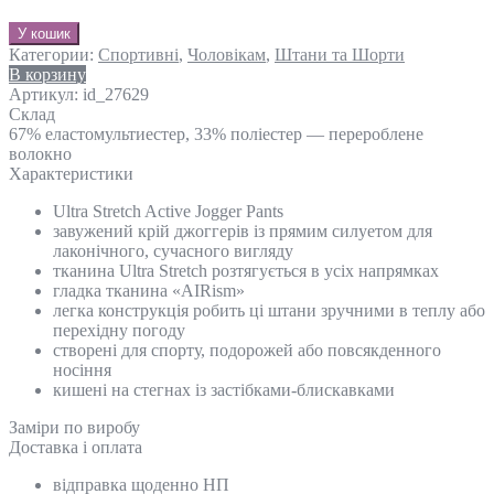
У кошик
Категории:
Спортивні
,
Чоловікам
,
Штани та Шорти
В корзину
Артикул:
id_27629
Склад
67% еластомультиестер, 33% поліестер — перероблене
волокно
Характеристики
Ultra Stretch Active Jogger Pants
завужений крій джоггерів із прямим силуетом для
лаконічного, сучасного вигляду
тканина Ultra Stretch розтягується в усіх напрямках
гладка тканина «AIRism»
легка конструкція робить ці штани зручними в теплу або
перехідну погоду
створені для спорту, подорожей або повсякденного
носіння
кишені на стегнах із застібками-блискавками
Замiри по виробу
Доставка і оплата
відправка щоденно НП