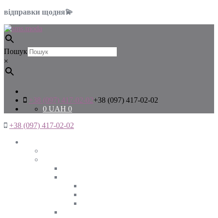
відправки щодня💫
Пошук
×
+38 (097) 417-02-02
+38 (097) 417-02-02
0
UAH
0
+38 (097) 417-02-02
Жінкам
Дивитись все
Верхній одяг
Дивитись все
Куртки
ВЕСНА
ЗИМА
ОСІНЬ
Піджаки та жакети