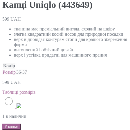
Капці Uniqlo (443649)
599
UAH
тканина має преміальний вигляд, схожий на шкіру
злегка квадратний косий носок для природної посадки
верх відповідає контурам стопи для кращого збереження
форми
витончений і обтічний дизайн
верх і устілка придатні для машинного прання
Колір
Розмір
36-37
599
UAH
Таблиці розмірів
1 в наличии
У кошик