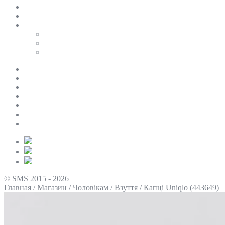
SALE
ПЕРСОНАЛЬНИЙ БАЙЄР
Таблиці розмірів
Uniqlo
COS
Victoria’s Secret
Про нас
Доставка та оплата
Умови повернення
Контакти
Політика конфіденційності
Умови використання
Блог
© SMS 2015 - 2026
Главная
/
Магазин
/
Чоловікам
/
Взуття
/
Капці Uniqlo (443649)