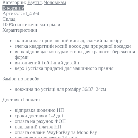
Категории:
Взуття
,
Чоловікам
В корзину
Артикул:
id_4594
Склад
100% синтетичні матеріали
Характеристики
тканина має преміальний вигляд, схожий на шкіру
злегка квадратний косий носок для природної посадки
верх відповідає контурам стопи для кращого збереження
форми
витончений і обтічний дизайн
верх і устілка придатні для машинного прання
Замiри по виробу
довжина по устілці для розміру 36/37: 24см
Доставка і оплата
відправка щоденно НП
сроки доставки 1-2 дні
оплата на рахунок ФОП
накладний платіж НП
оплата онлайн WayForPay та Mono Pay
повернення протягом 14 днів