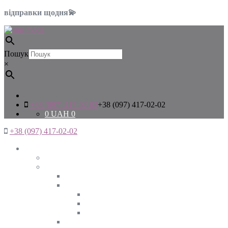
відправки щодня💫
Пошук
×
+38 (097) 417-02-02
+38 (097) 417-02-02
0
UAH
0
+38 (097) 417-02-02
Жінкам
Дивитись все
Верхній одяг
Дивитись все
Куртки
ВЕСНА
ЗИМА
ОСІНЬ
Піджаки та жакети