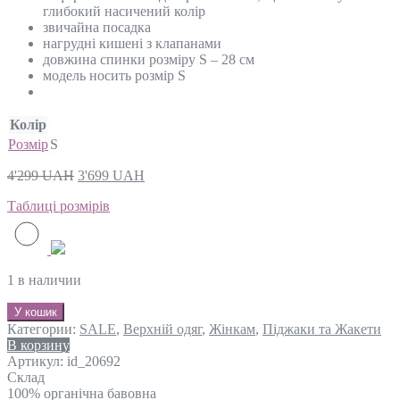
глибокий насичений колір
звичайна посадка
нагрудні кишені з клапанами
довжина спинки розміру S – 28 см
модель носить розмір S
Колір
Розмір
S
4'299
UAH
3'699
UAH
Таблиці розмірів
1 в наличии
У кошик
Категории:
SALE
,
Верхній одяг
,
Жінкам
,
Піджаки та Жакети
В корзину
Артикул:
id_20692
Склад
100% органічна бавовна