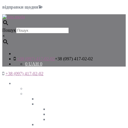
відправки щодня💫
Пошук
×
+38 (097) 417-02-02
+38 (097) 417-02-02
0
UAH
0
+38 (097) 417-02-02
Жінкам
Дивитись все
Верхній одяг
Дивитись все
Куртки
ВЕСНА
ЗИМА
ОСІНЬ
Піджаки та жакети