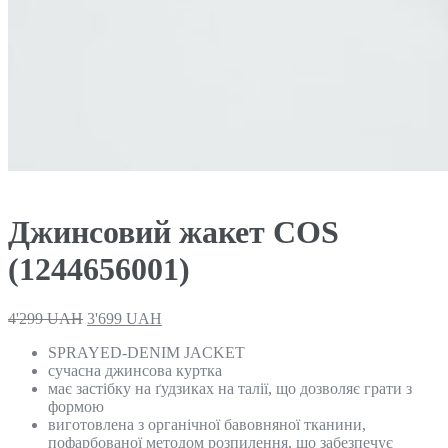
Джинсовий жакет COS
(1244656001)
4'299
UAH
3'699
UAH
SPRAYED-DENIM JACKET
сучасна джинсова куртка
має застібку на ґудзиках на талії, що дозволяє грати з
формою
виготовлена з органічної бавовняної тканини,
пофарбованої методом розпилення, що забезпечує