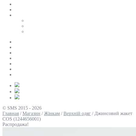
SALE
ПЕРСОНАЛЬНИЙ БАЙЄР
Таблиці розмірів
Uniqlo
COS
Victoria’s Secret
Про нас
Доставка та оплата
Умови повернення
Контакти
Політика конфіденційності
Умови використання
Блог
© SMS 2015 - 2026
Главная
/
Магазин
/
Жінкам
/
Верхній одяг
/
Джинсовий жакет
COS (1244656001)
Распродажа!