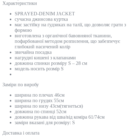
Характеристики
SPRAYED-DENIM JACKET
сучасна джинсова куртка
має застібку на ґудзиках на талії, що дозволяє грати з
формою
виготовлена з органічної бавовняної тканини,
пофарбованої методом розпилення, що забезпечує
глибокий насичений колір
звичайна посадка
нагрудні кишені з клапанами
довжина спинки розміру S – 28 см
модель носить розмір S
Замiри по виробу
ширина по плечах 46см
ширина по грудях 55см
ширина по низу 43см(тягнеться)
довжина по спинці 52см
довжина рукава від шва/від коміра 61/74см
заміри вказані для розміру: S
Доставка і оплата