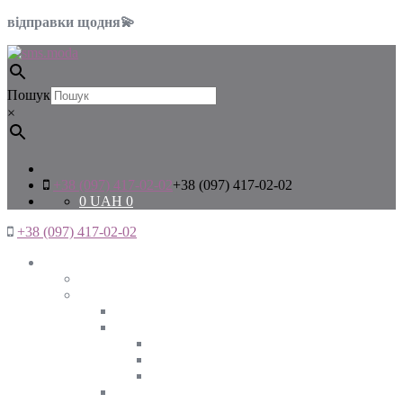
відправки щодня💫
Пошук
×
+38 (097) 417-02-02
+38 (097) 417-02-02
0
UAH
0
+38 (097) 417-02-02
Жінкам
Дивитись все
Верхній одяг
Дивитись все
Куртки
ВЕСНА
ЗИМА
ОСІНЬ
Піджаки та жакети