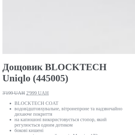
Дощовик BLOCKTECH
Uniqlo (445005)
3'199
UAH
2'999
UAH
BLOCKTECH COAT
водовідштовхувальне, вітронепроне та надзвичайно
дихаюче покриття
на капюшоні використовується стопор, який
регулюється одним дотиком
бокові кишені