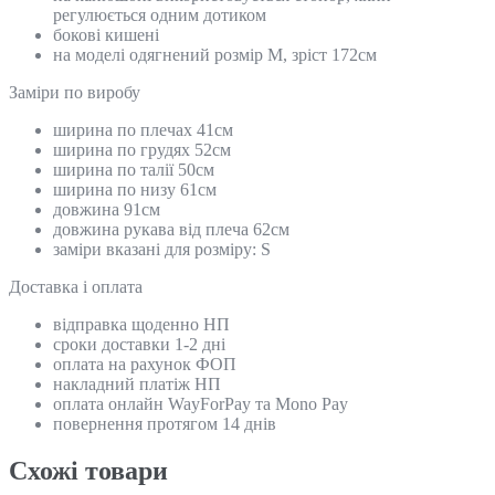
регулюється одним дотиком
бокові кишені
на моделі одягнений розмір М, зріст 172см
Замiри по виробу
ширина по плечах 41см
ширина по грудях 52см
ширина по талії 50см
ширина по низу 61см
довжина 91см
довжина рукава від плеча 62см
заміри вказані для розміру: S
Доставка і оплата
відправка щоденно НП
сроки доставки 1-2 дні
оплата на рахунок ФОП
накладний платіж НП
оплата онлайн WayForPay та Mono Pay
повернення протягом 14 днів
Схожi товари