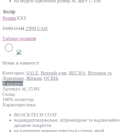
на моделі одягнений розмір М, зріст 172см
Колір
Розмір
XXS
3'199
UAH
2'999
UAH
Таблиці розмірів
Немає в наявності
Категории:
SALE
,
Верхній одяг
,
ВЕСНА
,
Вітровки та
Дощовики
,
Жінкам
,
ОСІНЬ
В корзину
Артикул:
id_15381
Склад
100% поліестер
Характеристики
BLOCKTECH COAT
водовідштовхувальне, вітронепроне та надзвичайно
дихаюче покриття
на капюшоні використовується стопор, який