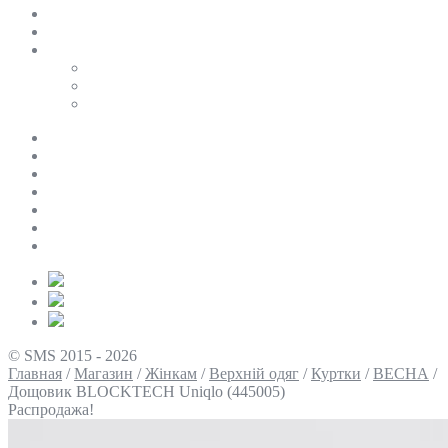
SALE
ПЕРСОНАЛЬНИЙ БАЙЄР
Таблиці розмірів
Uniqlo
COS
Victoria’s Secret
Про нас
Доставка та оплата
Умови повернення
Контакти
Політика конфіденційності
Умови використання
Блог
© SMS 2015 - 2026
Главная
/
Магазин
/
Жінкам
/
Верхній одяг
/
Куртки
/
ВЕСНА
/
Дощовик BLOCKTECH Uniqlo (445005)
Распродажа!