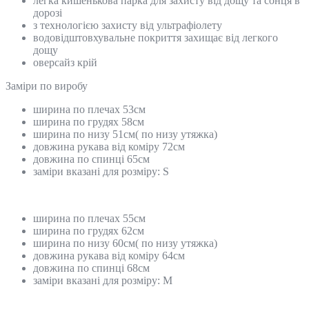
легка кишенькова парка для захисту від дощу та сонця в
дорозі
з технологією захисту від ультрафіолету
водовідштовхувальне покриття захищає від легкого
дощу
оверсайз крій
Замiри по виробу
ширина по плечах 53см
ширина по грудях 58см
ширина по низу 51см( по низу утяжка)
довжина рукава від коміру 72см
довжина по спинці 65см
заміри вказані для розміру: S
ширина по плечах 55см
ширина по грудях 62см
ширина по низу 60см( по низу утяжка)
довжина рукава від коміру 64см
довжина по спинці 68см
заміри вказані для розміру: M