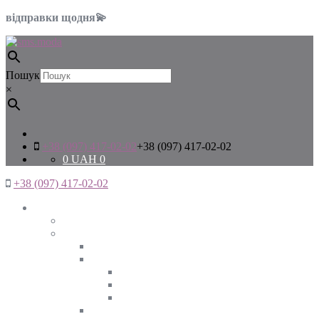
відправки щодня💫
Пошук
×
+38 (097) 417-02-02
+38 (097) 417-02-02
0
UAH
0
+38 (097) 417-02-02
Жінкам
Дивитись все
Верхній одяг
Дивитись все
Куртки
ВЕСНА
ЗИМА
ОСІНЬ
Піджаки та жакети