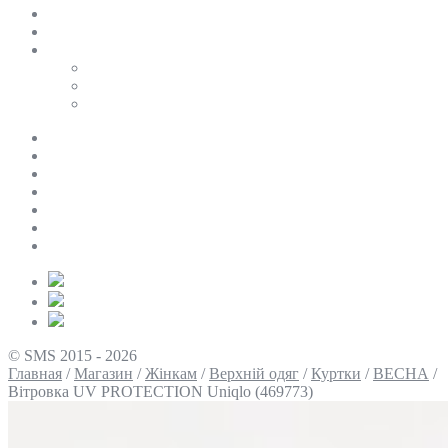
SALE
ПЕРСОНАЛЬНИЙ БАЙЄР
Таблиці розмірів
Uniqlo
COS
Victoria’s Secret
Про нас
Доставка та оплата
Умови повернення
Контакти
Політика конфіденційності
Умови використання
Блог
© SMS 2015 - 2026
Главная
/
Магазин
/
Жінкам
/
Верхній одяг
/
Куртки
/
ВЕСНА
/
Вітровка UV PROTECTION Uniqlo (469773)