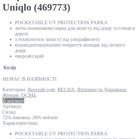
Uniqlo (469773)
POCKETABLE UV PROTECTION PARKA
легка кишенькова парка для захисту від дощу та сонця в
дорозі
з технологією захисту від ультрафіолету
водовідштовхувальне покриття захищає від легкого
дощу
оверсайз крій
Колір
НЕМАЄ В НАЯВНОСТІ
Категории:
Верхній одяг
,
ВЕСНА
,
Вітровки та Дощовики
,
Жінкам
,
ОСІНЬ
В корзину
Артикул:
Склад
72% бавовна, 28% нейлон
Характеристики
POCKETABLE UV PROTECTION PARKA