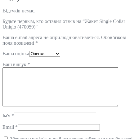
Відгуків немає.
Будьте первым, кто оставил отзыв на “Жакет Single Collar
Uniqlo (470059)”
Ваша e-mail адреса не оприлюднюватиметься.
Обов’язкові
поля позначені
*
Ваша оцінка
Ваш відгук
*
Ім'я
*
Email
*
Зберегти моє ім'я, e-mail, та адресу сайту в цьому браузері