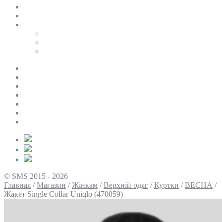
SALE
ПЕРСОНАЛЬНИЙ БАЙЄР
Таблиці розмірів
Uniqlo
COS
Victoria’s Secret
Про нас
Доставка та оплата
Умови повернення
Контакти
Політика конфіденційності
Умови використання
Блог
© SMS 2015 - 2026
Главная
/
Магазин
/
Жінкам
/
Верхній одяг
/
Куртки
/
ВЕСНА
/
Жакет Single Collar Uniqlo (470059)