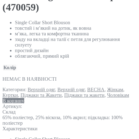
(470059)
Single Collar Short Blouson
товстий і м’який на дотик, як вовна
м’яка, легка та комфортна тканина
ззаду на вкладці на талії є петля для регулювання
силуету
простий дизайн
облягаючий, прямий крій
Колір
НЕМАЄ В НАЯВНОСТІ
Категории:
Верхній одяг
,
Верхній одяг
,
ВЕСНА
,
Жінкам
,
Куртки
,
Піджаки та Жакети
,
Піджаки та жакети
,
Чоловікам
В корзину
Артикул:
Склад
65% поліестер, 25% віскоза, 10% акрил; підкладка: 100%
поліестер
Характеристики