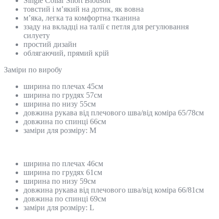
Single Collar Short Blouson
товстий і м’який на дотик, як вовна
м’яка, легка та комфортна тканина
ззаду на вкладці на талії є петля для регулювання
силуету
простий дизайн
облягаючий, прямий крій
Замiри по виробу
ширина по плечах 45см
ширина по грудях 57см
ширина по низу 55см
довжина рукава від плечового шва/від коміра 65/78см
довжина по спинці 66см
заміри для розміру: M
ширина по плечах 46см
ширина по грудях 61см
ширина по низу 59см
довжина рукава від плечового шва/від коміра 66/81см
довжина по спинці 69см
заміри для розміру: L