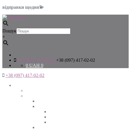
відправки щодня💫
Пошук
×
+38 (097) 417-02-02
+38 (097) 417-02-02
0
UAH
0
+38 (097) 417-02-02
Жінкам
Дивитись все
Верхній одяг
Дивитись все
Куртки
ВЕСНА
ЗИМА
ОСІНЬ
Піджаки та жакети