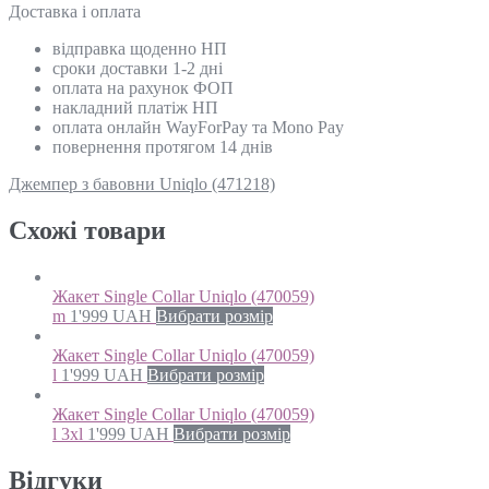
Доставка і оплата
відправка щоденно НП
сроки доставки 1-2 дні
оплата на рахунок ФОП
накладний платіж НП
оплата онлайн WayForPay та Mono Pay
повернення протягом 14 днів
Джемпер з бавовни Uniqlo (471218)
Схожi товари
Жакет Single Collar Uniqlo (470059)
m
1'999
UAH
Вибрати розмір
Жакет Single Collar Uniqlo (470059)
l
1'999
UAH
Вибрати розмір
Жакет Single Collar Uniqlo (470059)
l 3xl
1'999
UAH
Вибрати розмір
Відгуки