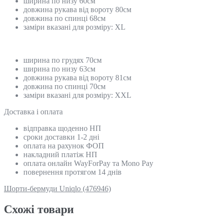
ширина по низу 60см
довжина рукава від вороту 80см
довжина по спинці 68см
заміри вказані для розміру: XL
ширина по грудях 70см
ширина по низу 63см
довжина рукава від вороту 81см
довжина по спинці 70см
заміри вказані для розміру: XXL
Доставка і оплата
відправка щоденно НП
сроки доставки 1-2 дні
оплата на рахунок ФОП
накладний платіж НП
оплата онлайн WayForPay та Mono Pay
повернення протягом 14 днів
Шорти-бермуди Uniqlo (476946)
Схожi товари