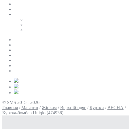
SALE
ПЕРСОНАЛЬНИЙ БАЙЄР
Таблиці розмірів
Uniqlo
COS
Victoria’s Secret
Про нас
Доставка та оплата
Умови повернення
Контакти
Політика конфіденційності
Умови використання
Блог
© SMS 2015 - 2026
Главная
/
Магазин
/
Жінкам
/
Верхній одяг
/
Куртки
/
ВЕСНА
/
Куртка-бомбер Uniqlo (474936)