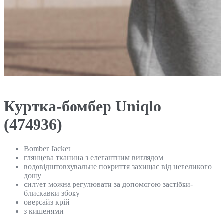
Куртка-бомбер Uniqlo
(474936)
Bomber Jacket
глянцева тканина з елегантним виглядом
водовідштовхувальне покриття захищає від невеликого
дощу
силует можна регулювати за допомогою застібки-
блискавки збоку
оверсайз крій
з кишенями