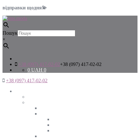
відправки щодня💫
Пошук
×
+38 (097) 417-02-02
+38 (097) 417-02-02
0
UAH
0
+38 (097) 417-02-02
Жінкам
Дивитись все
Верхній одяг
Дивитись все
Куртки
ВЕСНА
ЗИМА
ОСІНЬ
Піджаки та жакети