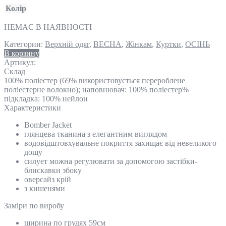
Колір
НЕМАЄ В НАЯВНОСТІ
Категории:
Верхній одяг
,
ВЕСНА
,
Жінкам
,
Куртки
,
ОСІНЬ
В корзину
Артикул:
Склад
100% поліестер (69% використовується перероблене
поліестерне волокно); наповнювач: 100% поліестер%
підкладка: 100% нейлон
Характеристики
Bomber Jacket
глянцева тканина з елегантним виглядом
водовідштовхувальне покриття захищає від невеликого
дощу
силует можна регулювати за допомогою застібки-
блискавки збоку
оверсайз крій
з кишенями
Замiри по виробу
ширина по грудях 59см