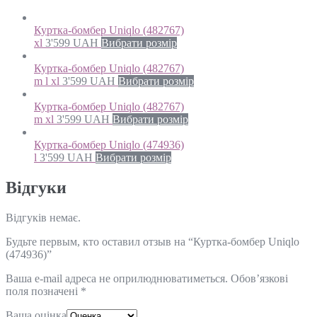
Куртка-бомбер Uniqlo (482767)
xl
3'599
UAH
Вибрати розмір
Куртка-бомбер Uniqlo (482767)
m l xl
3'599
UAH
Вибрати розмір
Куртка-бомбер Uniqlo (482767)
m xl
3'599
UAH
Вибрати розмір
Куртка-бомбер Uniqlo (474936)
l
3'599
UAH
Вибрати розмір
Відгуки
Відгуків немає.
Будьте первым, кто оставил отзыв на “Куртка-бомбер Uniqlo
(474936)”
Ваша e-mail адреса не оприлюднюватиметься.
Обов’язкові
поля позначені
*
Ваша оцінка