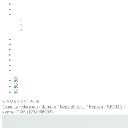
SALE
ПЕРСОНАЛЬНИЙ БАЙЄР
Таблиці розмірів
Uniqlo
COS
Victoria’s Secret
Про нас
Доставка та оплата
Умови повернення
Контакти
Політика конфіденційності
Умови використання
Блог
© SMS 2015 - 2026
Главная
/
Магазин
/
Жінкам
/
Верхній одяг
/
Куртки
/
ВЕСНА
/
куртка COS (1234966003)