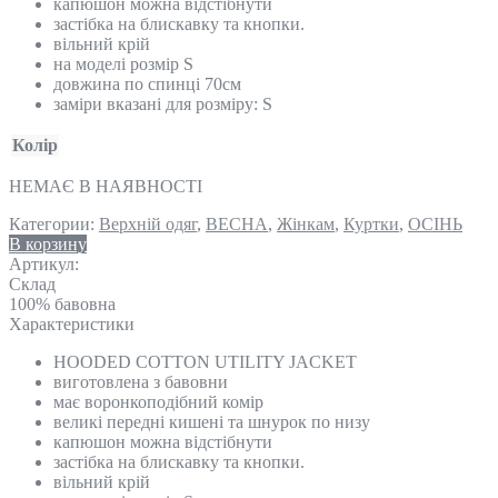
капюшон можна відстібнути
застібка на блискавку та кнопки.
вільний крій
на моделі розмір S
довжина по спинці 70см
заміри вказані для розміру: S
Колір
НЕМАЄ В НАЯВНОСТІ
Категории:
Верхній одяг
,
ВЕСНА
,
Жінкам
,
Куртки
,
ОСІНЬ
В корзину
Артикул:
Склад
100% бавовна
Характеристики
HOODED COTTON UTILITY JACKET
виготовлена ​​з бавовни
має воронкоподібний комір
великі передні кишені та шнурок по низу
капюшон можна відстібнути
застібка на блискавку та кнопки.
вільний крій