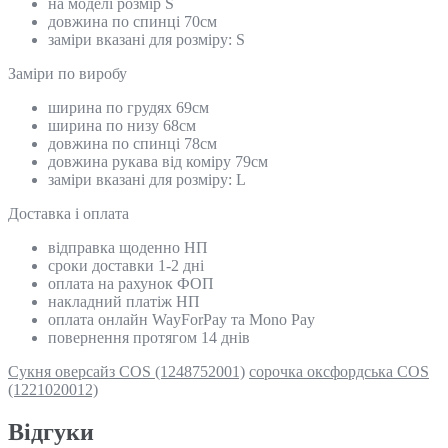
на моделі розмір S
довжина по спинці 70см
заміри вказані для розміру: S
Замiри по виробу
ширина по грудях 69см
ширина по низу 68см
довжина по спинці 78см
довжина рукава від коміру 79см
заміри вказані для розміру: L
Доставка і оплата
відправка щоденно НП
сроки доставки 1-2 дні
оплата на рахунок ФОП
накладний платіж НП
оплата онлайн WayForPay та Mono Pay
повернення протягом 14 днів
Сукня оверсайз COS (1248752001)
сорочка оксфордська COS
(1221020012)
Відгуки