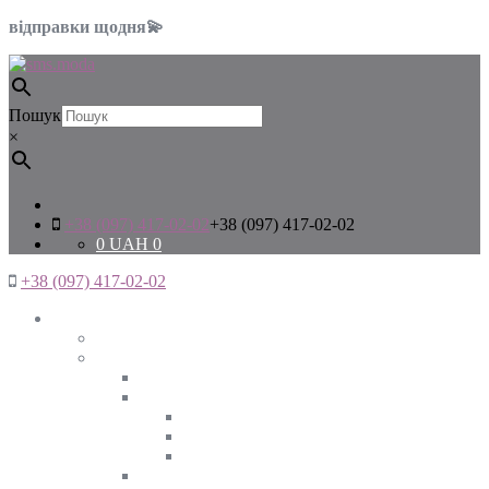
відправки щодня💫
Пошук
×
+38 (097) 417-02-02
+38 (097) 417-02-02
0
UAH
0
+38 (097) 417-02-02
Жінкам
Дивитись все
Верхній одяг
Дивитись все
Куртки
ВЕСНА
ЗИМА
ОСІНЬ
Піджаки та жакети