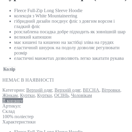
Fleece Full-Zip Long Sleeve Hoodie
колекція з White Mountaineering
гібридний дизайн поєднує фліс з довгим ворсом і
гладкий фліс
розслаблена посадка добре підходить як зовнішній шар
великий капюшон
має кишені та кишеню на застібці зліва на грудях
еластичний шнурок на подолу дозволяє регулювати
розмір
еластичні манжетах дозволяють легко закатати рукава
Колір
НЕМАЄ В НАЯВНОСТІ
Категории:
Верхній одяг
,
Верхній одяг
,
ВЕСНА
,
Вітровки
,
Жінкам
,
Куртки
,
Куртки
,
ОСІНЬ
,
Чоловікам
В корзину
Артикул:
Склад
100% поліестер
Характеристики
Fleece Full-Zip Long Sleeve Hoodie