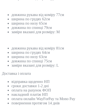
довжина рукава від коміру 77см
ширина по грудях 62см
ширина по низу 65см
довжина по спинці 79см
заміри вказані для розміру: M
довжина рукава від коміру 81см
ширина по грудях 64см
ширина по низу 63см
довжина по спинці 75см
заміри вказані для розміру: L
Доставка і оплата
відправка щоденно НП
сроки доставки 1-2 дні
оплата на рахунок ФОП
накладний платіж НП
оплата онлайн WayForPay та Mono Pay
повернення протягом 14 днів