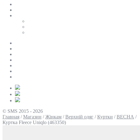
SALE
ПЕРСОНАЛЬНИЙ БАЙЄР
Таблиці розмірів
Uniqlo
COS
Victoria’s Secret
Про нас
Доставка та оплата
Умови повернення
Контакти
Політика конфіденційності
Умови використання
Блог
© SMS 2015 - 2026
Главная
/
Магазин
/
Жінкам
/
Верхній одяг
/
Куртки
/
ВЕСНА
/
Куртка Fleece Uniqlo (463350)