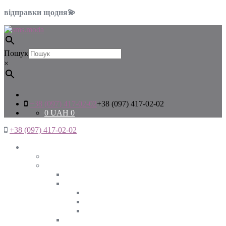
відправки щодня💫
Пошук
×
+38 (097) 417-02-02
+38 (097) 417-02-02
0
UAH
0
+38 (097) 417-02-02
Жінкам
Дивитись все
Верхній одяг
Дивитись все
Куртки
ВЕСНА
ЗИМА
ОСІНЬ
Піджаки та жакети