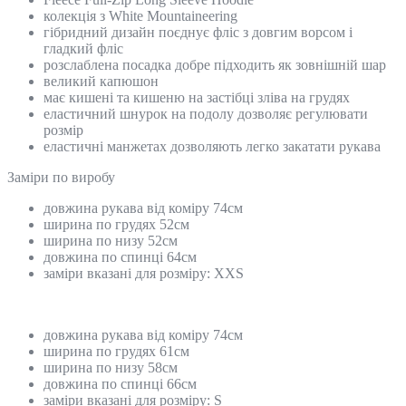
колекція з White Mountaineering
гібридний дизайн поєднує фліс з довгим ворсом і
гладкий фліс
розслаблена посадка добре підходить як зовнішній шар
великий капюшон
має кишені та кишеню на застібці зліва на грудях
еластичний шнурок на подолу дозволяє регулювати
розмір
еластичні манжетах дозволяють легко закатати рукава
Замiри по виробу
довжина рукава від коміру 74см
ширина по грудях 52см
ширина по низу 52см
довжина по спинці 64см
заміри вказані для розміру: ХХS
довжина рукава від коміру 74см
ширина по грудях 61см
ширина по низу 58см
довжина по спинці 66см
заміри вказані для розміру: S