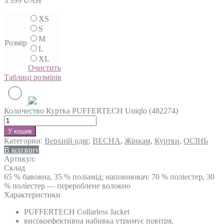
3'399
UAH
XS
S
M
Розмір
L
XL
Очистить
Таблиці розмірів
Количество Куртка PUFFERTECH Uniqlo (482274)
У кошик
Категории:
Верхній одяг
,
ВЕСНА
,
Жінкам
,
Куртки
,
ОСІНЬ
В корзину
Артикул:
Склад
65 % бавовна, 35 % поліамід; наповнювач: 70 % поліестер, 30
% поліестер — перероблене волокно
Характеристики
PUFFERTECH Collarless Jacket
високоефективна набивка утримує повітря,