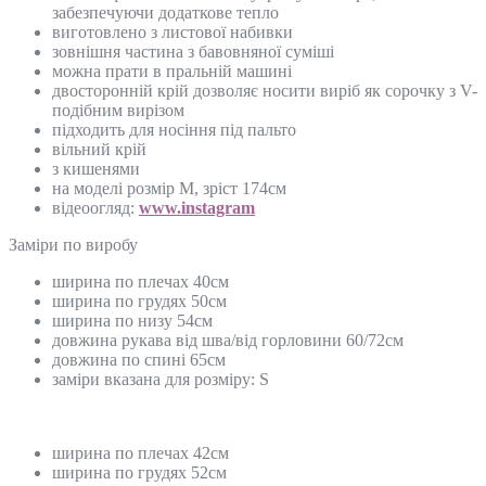
забезпечуючи додаткове тепло
виготовлено з листової набивки
зовнішня частина з бавовняної суміші
можна прати в пральній машині
двосторонній крій дозволяє носити виріб як сорочку з V-
подібним вирізом
підходить для носіння під пальто
вільний крій
з кишенями
на моделі розмір М, зріст 174см
відеоогляд:
www.instagram
Замiри по виробу
ширина по плечах 40см
ширина по грудях 50см
ширина по низу 54см
довжина рукава від шва/від горловини 60/72см
довжина по спині 65см
заміри вказана для розміру: S
ширина по плечах 42см
ширина по грудях 52см