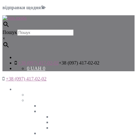
відправки щодня💫
Пошук
×
+38 (097) 417-02-02
+38 (097) 417-02-02
0
UAH
0
+38 (097) 417-02-02
Жінкам
Дивитись все
Верхній одяг
Дивитись все
Куртки
ВЕСНА
ЗИМА
ОСІНЬ
Піджаки та жакети