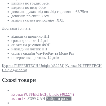
ширина по грудях 62см
ширина по низу 66см
довжина рукава від шва/від горловини 63/75см
довжина по спині 73см
заміри вказана для розміру: XXL
Доставка і оплата
відправка щоденно НП
сроки доставки 1-2 дні
оплата на рахунок ФОП
накладний платіж НП
оплата онлайн WayForPay та Mono Pay
повернення протягом 14 днів
Куртка PUFFERTECH Uniqlo (482274)
Куртка PUFFERTECH
Uniqlo (482274)
Схожi товари
Куртка PUFFERTECH Uniqlo (482274)
xs s m l xl
3'399
UAH
Вибрати розмір