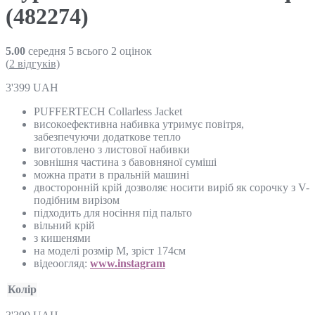
(482274)
5.00
середня
5
всього
2
оцінок
(
2
відгуків)
3'399
UAH
PUFFERTECH Collarless Jacket
високоефективна набивка утримує повітря,
забезпечуючи додаткове тепло
виготовлено з листової набивки
зовнішня частина з бавовняної суміші
можна прати в пральній машині
двосторонній крій дозволяє носити виріб як сорочку з V-
подібним вирізом
підходить для носіння під пальто
вільний крій
з кишенями
на моделі розмір М, зріст 174см
відеоогляд:
www.instagram
Колір