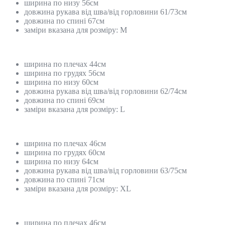
ширина по низу 56см
довжина рукава від шва/від горловини 61/73см
довжина по спині 67см
заміри вказана для розміру: M
ширина по плечах 44см
ширина по грудях 56см
ширина по низу 60см
довжина рукава від шва/від горловини 62/74см
довжина по спині 69см
заміри вказана для розміру: L
ширина по плечах 46см
ширина по грудях 60см
ширина по низу 64см
довжина рукава від шва/від горловини 63/75см
довжина по спині 71см
заміри вказана для розміру: XL
ширина по плечах 46см