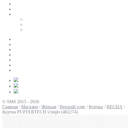
SALE
ПЕРСОНАЛЬНИЙ БАЙЄР
Таблиці розмірів
Uniqlo
COS
Victoria’s Secret
Про нас
Доставка та оплата
Умови повернення
Контакти
Політика конфіденційності
Умови використання
Блог
© SMS 2015 - 2026
Главная
/
Магазин
/
Жінкам
/
Верхній одяг
/
Куртки
/
ВЕСНА
/
Куртка PUFFERTECH Uniqlo (482274)